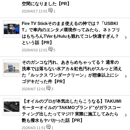
空間になりました【PR】
2026/4/17 12:01
1
Fire TV Stickそのまま使えるの神では？「USBKI
T」で車内のエンタメ環境作ってみたら、ネトフリ
はもちろんTVerもHuluも観れてコレ快適すぎん？
という話【PR】
2026/4/10 12:01
5
そのガンコな汚れ、あきらめちゃってる？ 通常の
洗車では落ちない水アカ＆虹色汚れがスルッと消え
た「ルックス ワンダークリーン」が想像以上にシ
ゴデキだった件【PR】
2026/4/7 12:01
3
【オイルのプロが本気出したらこうなる】TAKUMI
モーターオイルの“TAKMOブランド”がガラスコー
ティング出したってマジ!? 実際に施工してみたら
艶も撥水もヤバかった話【PR】
2026/4/3 11:51
1