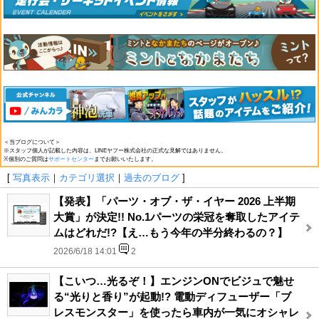
＜当ブログについて＞
※スタッフ個人が記載した内容は、LINEヤフー株式会社の正式な見解ではありません。
※個別のご質問は
サポートセンター
までお願いいたします。
[
写真表示
｜
カテゴリ選択
｜
過去のブログ
]
【発表】「パーツ・オブ・ザ・イヤー 2026 上半期
大賞」が決定!! No.1パーツの栄冠を奪取したアイテ
ムはどれだ!?【え…もう今年の半分終わるの？】
2026/6/18 14:01
2
【こいつ…光るぞ！】エンジンONでビジュで魅せ
る“光りと香り”が起動!? 電動ディフューザー「ブ
レスモンスター」を使ったら車内が一気にオシャレ