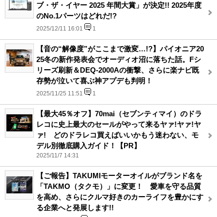
ブ・ザ・イヤー 2025 年間大賞」が決定!! 2025年度
のNo.1パーツはどれだ!?
2025/12/11 16:01
1
【音の“解像度”がここまで激変…!?】パイオニア20
25冬の新作発表会でオーディオ沼に落ちた話。Fシ
リーズ刷新＆DEQ-2000Aの衝撃、さらに楽ナビ既
存勢が泣いて喜ぶ神アプデも判明！
2025/11/25 11:51
1
【最大45％オフ】70mai（セブンティマイ）のドラ
レコに史上最大のセールがやって来るヤァ!ヤァ!ヤ
ァ! どのドラレコ買えばいいかもう迷わない、モ
デル別徹底購入ガイド！【PR】
2025/11/7 14:31
【ご報告】TAKUMIモーターオイルがブランド名を
「TAKMO（タクモ）」に変更！ 愛車を守る品質
を高め、さらにクルマ好きのカーライフを豊かにす
る企業へと発展します!!