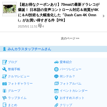
【超お得なクーポンあり】70maiの最新ドラレコが
爆誕！ 日本語の音声コントロール対応＆画質が4K
に＆AI技術も大幅進化した「Dash Cam 4K Omn
i」がお買い得すぎる件【PR】
2025/5/1 11:51
4
次のページ >>
みんカラスタッフチームさん
ブログ
愛車紹介
整備手帳
パーツレビュー
クルマレビュー
何シテル？
フォトギャラリー
フォトアルバム
グループ
イベントカレンダー
ラップタイム
おすすめスポット
まとめ
クリップ