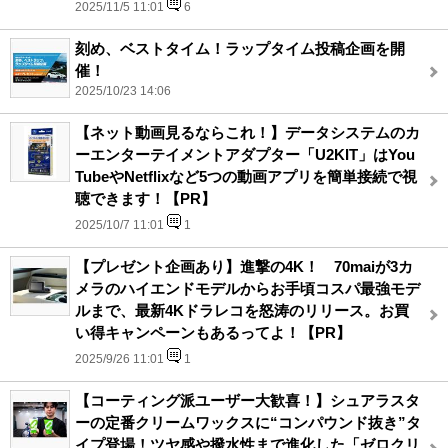
2025/11/5 11:01
6
刻め、ベストタイム！ラップタイム投稿企画を開
催！
2025/10/23 14:06
【ネット動画見るならこれ！】データシステムのカ
ーエンターテイメントアダプター「U2KIT」はYou
TubeやNetflixなど5つの動画アプリを簡単接続で視
聴できます！【PR】
2025/10/7 11:01
1
【プレゼント企画あり】進撃の4K！ 70maiが3カ
メラのハイエンドモデルからお手頃コスパ最強モデ
ルまで、最新4Kドラレコを怒涛のリリース。お買
い得キャンペーンもあるってよ！【PR】
2025/9/26 11:01
1
【コーティング派ユーザー大歓喜！】シュアラスタ
ーの定番クリームワックスに“コンパウンド抜き”タ
イプ登場！ツヤ感や撥水性まで進化した「ゼロクリ