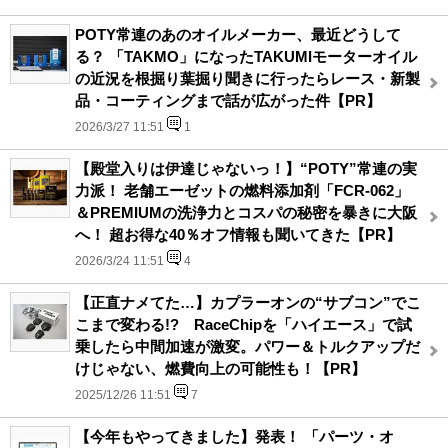
POTY常連のあのオイルメーカー、最近どうして
る？ 「TAKMO」になったTAKUMIモーターオイル
の近況を根掘り葉掘り聞きに行ったらレース・新製
品・コーティングまで話が広がった件【PR】
2026/3/27 11:51
1
【殿堂入りは伊達じゃないっ！】“POTY”常連の実
力派！ 老舗エーゼットの燃料添加剤「FCR-062」
＆PREMIUMの洗浄力とコスパの秘密を暴きに大阪
へ！ 超お得な40％オフ情報も聞いてきた【PR】
2026/3/24 11:51
4
【正直ナメてた…】カプラーオンの“サブコン”でこ
こまで変わる!? RaceChipを「ハイエース」で試
乗したら中間加速が激変。パワー＆トルクアップだ
けじゃない、燃費向上の可能性も！【PR】
2025/12/26 11:51
7
【今年もやってきました】発表！ 「パーツ・オ