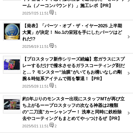
ーム（ノーコンパウンド）」施工レポ【PR】
2025/7/25 11:51
1
【発表】「パーツ・オブ・ザ・イヤー2025 上半期
大賞」が決定！ No.1の栄冠を手にしたパーツはど
れだ!?
2025/6/19 11:51
5
【プロスタッフ新作シリーズ続編】窓ガラスにスプ
レーするだけで撥水させるガラスコーティング剤だ
と…？ モンスター“油膜”がいてもお構いなしの剛
腕＆時短系アイテムで雨を撃退！【PR】
2025/5/28 11:51
1
約1年ぶりのモンスター出現にスタッフMTが再び立
ち上がるーープロスタッフの次なる神器は2種類
の“二刀流”カーシャンプー！ 洗車と同時に鉄粉除
去やコーティングもまとめてやっつけるぜ【PR】
2025/5/21 11:51
2