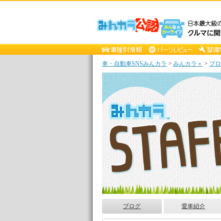
車・自動車SNSみんカラ
>
みんカラ＋
>
ブロ
ブログ
愛車紹介