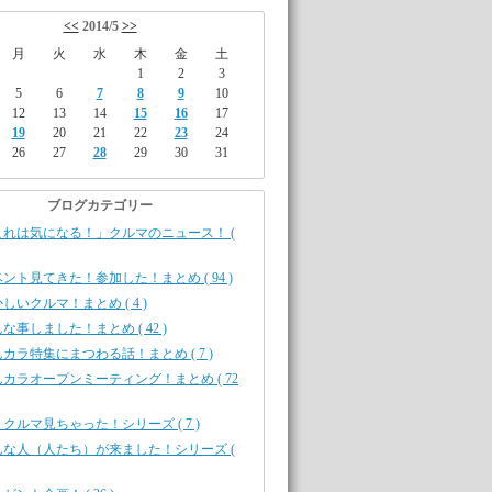
<<
2014/5
>>
月
火
水
木
金
土
1
2
3
5
6
7
8
9
10
12
13
14
15
16
17
19
20
21
22
23
24
26
27
28
29
30
31
ブログカテゴリー
これは気になる！」クルマのニュース！ (
ント見てきた！参加した！まとめ ( 94 )
しいクルマ！まとめ ( 4 )
な事しました！まとめ ( 42 )
カラ特集にまつわる話！まとめ ( 7 )
カラオープンミーティング！まとめ ( 72
クルマ見ちゃった！シリーズ ( 7 )
んな人（人たち）が来ました！シリーズ (