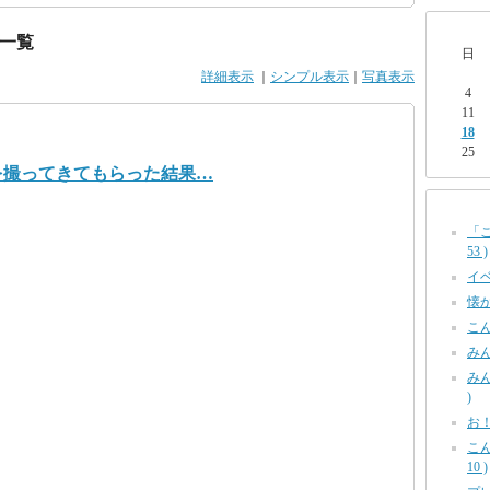
一覧
日
詳細表示
｜
シンプル表示
｜
写真表示
4
11
18
25
を撮ってきてもらった結果…
「
53 )
イベ
懐か
こん
みん
みん
)
お！
こ
10 )