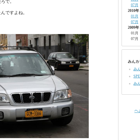
後ろで。
07月
2010年
たんですよね。
01月
07月
2009年
01月
07月
みんカ
み
SPE
み
ヘ