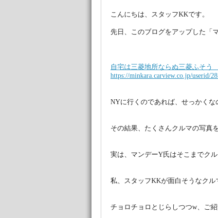
こんにちは、スタッフKKです。
先日、このブログをアップした「
自宅は三菱地所ならぬ三菱ふそう 
https://minkara.carview.co.jp/userid/2
NYに行くのであれば、せっかくな
その結果、たくさんクルマの写真
実は、マンデーY氏はそこまでク
私、スタッフKKが面白そうなクル
チョロチョロとじらしつつw、ご