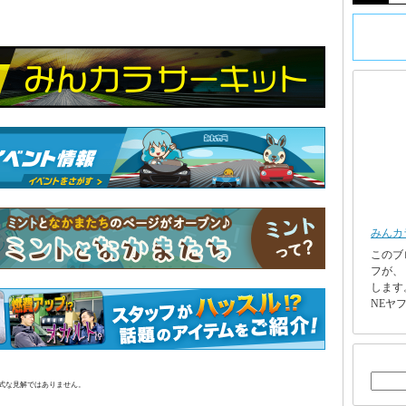
みんカ
このブ
フが、
します
NEヤフ
正式な見解ではありません。