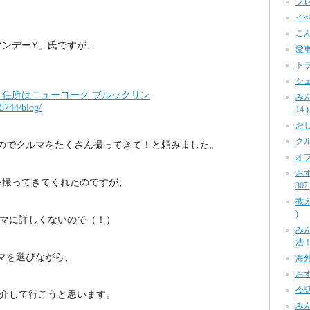
プレ
イベ
こん
マンデーY」氏ですが、
愛車
トラ
シェ
住所はニューヨーク ブルックリン
み
85744/blog/
14 )
おしら
クル
のでクルマをたくさん撮ってきて！と頼みました。
オフ
お
を撮ってきてくれたのですが、
307 
教え
)
ルマに詳しくないので（！）
み
法！ 
マを選びながら
、
海外
おす
今話
紹介して行こうと思います。
みん