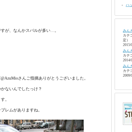
ハッ
ですが、なんかスバルが多い…。
みん
カテ
定）
2015/
みん
カテ
2014/
みん
カテ
2009/
T@AzuMioさんご指摘ありがとうございました。
つかないんでしたっけ？
ます。
ンブレムがありますね。