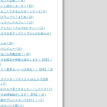
ゼント企画！ ( 36 )
ント紹介しま～す！ ( 85 )
なことできるんだぜ！シリーズ ( 9 )
グランプリ！まとめ ( 24 )
ックバックカフェ！ ( 23 )
アしたい！クルマのハナシ～ ( 21 )
んカラ公式グッズストアからのお知らせ (
せ ( 38 )
マレビュー ( 24 )
会にお邪魔企画！ ( 30 )
すすめ商品や情報を紹介します！【PR】 (
)
て！業界＆パーツの先生！！【PR】 ( 28
んカラスタッフオススメ♪みんカラ活用
( 3 )
のクルマ見てきました～！シリーズ ( 5 )
すめ情報紹介します！【PR】 ( 10 )
題のアレにスタッフが行く！ ( 3 )
カラバイク部 ( 1 )