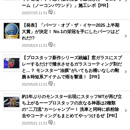
ーム（ノーコンパウンド）」施工レポ【PR】
2025/7/25 11:51
1
【発表】「パーツ・オブ・ザ・イヤー2025 上半期
大賞」が決定！ No.1の栄冠を手にしたパーツはど
れだ!?
2025/6/19 11:51
5
【プロスタッフ新作シリーズ続編】窓ガラスにスプ
レーするだけで撥水させるガラスコーティング剤だ
と…？ モンスター“油膜”がいてもお構いなしの剛
腕＆時短系アイテムで雨を撃退！【PR】
2025/5/28 11:51
1
約1年ぶりのモンスター出現にスタッフMTが再び立
ち上がるーープロスタッフの次なる神器は2種類
の“二刀流”カーシャンプー！ 洗車と同時に鉄粉除
去やコーティングもまとめてやっつけるぜ【PR】
2025/5/21 11:51
2