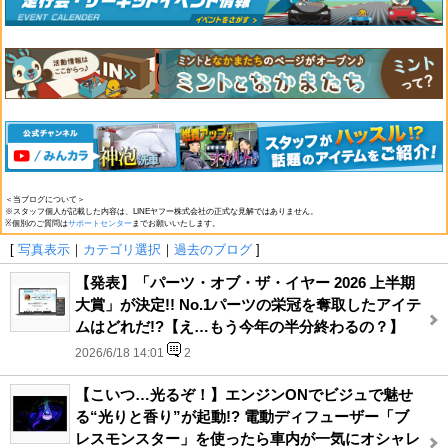
＜当ブログについて＞
※スタッフ個人が記載した内容は、LINEヤフー株式会社の正式な見解ではありません。
※個別のご質問は
サポートセンター
までお願いいたします。
[
写真表示
｜
カテゴリ選択
｜
過去のブログ
]
【発表】「パーツ・オブ・ザ・イヤー 2026 上半期
大賞」が決定!! No.1パーツの栄冠を奪取したアイテ
ムはどれだ!?【え…もう今年の半分終わるの？】
2026/6/18 14:01
2
【こいつ…光るぞ！】エンジンONでビジュで魅せ
る“光りと香り”が起動!? 電動ディフューザー「ブ
レスモンスター」を使ったら車内が一気にオシャレ