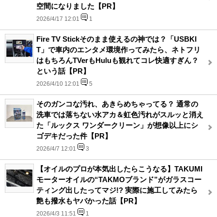
空間になりました【PR】
2026/4/17 12:01
1
Fire TV Stickそのまま使えるの神では？「USBKI
T」で車内のエンタメ環境作ってみたら、ネトフリ
はもちろんTVerもHuluも観れてコレ快適すぎん？
という話【PR】
2026/4/10 12:01
5
そのガンコな汚れ、あきらめちゃってる？ 通常の
洗車では落ちない水アカ＆虹色汚れがスルッと消え
た「ルックス ワンダークリーン」が想像以上にシ
ゴデキだった件【PR】
2026/4/7 12:01
3
【オイルのプロが本気出したらこうなる】TAKUMI
モーターオイルの“TAKMOブランド”がガラスコー
ティング出したってマジ!? 実際に施工してみたら
艶も撥水もヤバかった話【PR】
2026/4/3 11:51
1