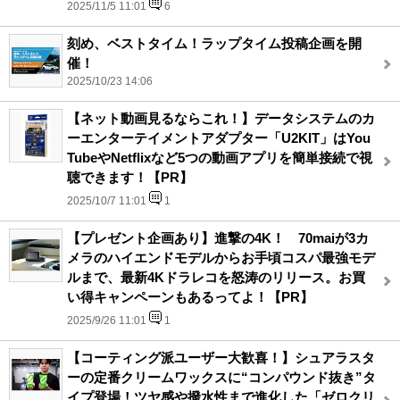
2025/11/5 11:01
6
刻め、ベストタイム！ラップタイム投稿企画を開
催！
2025/10/23 14:06
【ネット動画見るならこれ！】データシステムのカ
ーエンターテイメントアダプター「U2KIT」はYou
TubeやNetflixなど5つの動画アプリを簡単接続で視
聴できます！【PR】
2025/10/7 11:01
1
【プレゼント企画あり】進撃の4K！ 70maiが3カ
メラのハイエンドモデルからお手頃コスパ最強モデ
ルまで、最新4Kドラレコを怒涛のリリース。お買
い得キャンペーンもあるってよ！【PR】
2025/9/26 11:01
1
【コーティング派ユーザー大歓喜！】シュアラスタ
ーの定番クリームワックスに“コンパウンド抜き”タ
イプ登場！ツヤ感や撥水性まで進化した「ゼロクリ