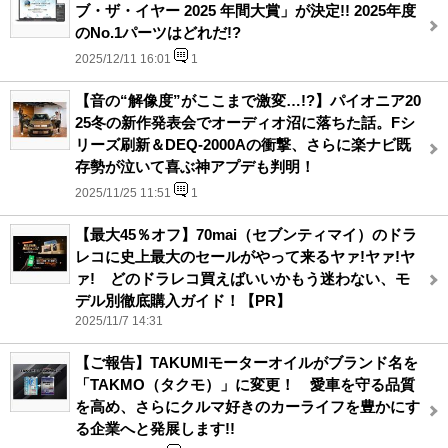
ブ・ザ・イヤー 2025 年間大賞」が決定!! 2025年度
のNo.1パーツはどれだ!?
2025/12/11 16:01
1
【音の“解像度”がここまで激変…!?】パイオニア20
25冬の新作発表会でオーディオ沼に落ちた話。Fシ
リーズ刷新＆DEQ-2000Aの衝撃、さらに楽ナビ既
存勢が泣いて喜ぶ神アプデも判明！
2025/11/25 11:51
1
【最大45％オフ】70mai（セブンティマイ）のドラ
レコに史上最大のセールがやって来るヤァ!ヤァ!ヤ
ァ! どのドラレコ買えばいいかもう迷わない、モ
デル別徹底購入ガイド！【PR】
2025/11/7 14:31
【ご報告】TAKUMIモーターオイルがブランド名を
「TAKMO（タクモ）」に変更！ 愛車を守る品質
を高め、さらにクルマ好きのカーライフを豊かにす
る企業へと発展します!!