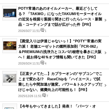
POTY常連のあのオイルメーカー、最近どうして
る？ 「TAKMO」になったTAKUMIモーターオイル
の近況を根掘り葉掘り聞きに行ったらレース・新製
品・コーティングまで話が広がった件【PR】
2026/3/27 11:51
1
【殿堂入りは伊達じゃないっ！】“POTY”常連の実
力派！ 老舗エーゼットの燃料添加剤「FCR-062」
＆PREMIUMの洗浄力とコスパの秘密を暴きに大阪
へ！ 超お得な40％オフ情報も聞いてきた【PR】
2026/3/24 11:51
4
【正直ナメてた…】カプラーオンの“サブコン”でこ
こまで変わる!? RaceChipを「ハイエース」で試
乗したら中間加速が激変。パワー＆トルクアップだ
けじゃない、燃費向上の可能性も！【PR】
2025/12/26 11:51
7
【今年もやってきました】発表！ 「パーツ・オ