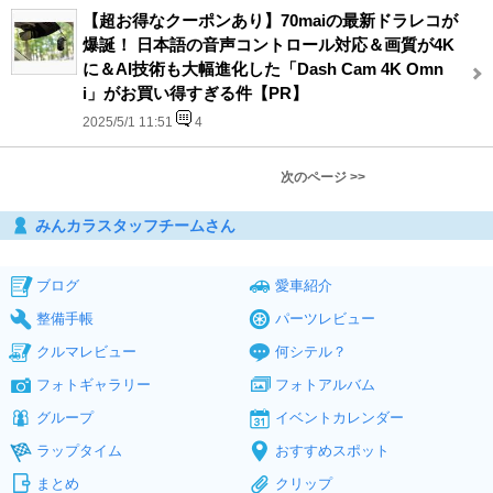
【超お得なクーポンあり】70maiの最新ドラレコが
爆誕！ 日本語の音声コントロール対応＆画質が4K
に＆AI技術も大幅進化した「Dash Cam 4K Omn
i」がお買い得すぎる件【PR】
2025/5/1 11:51
4
次のページ >>
みんカラスタッフチームさん
ブログ
愛車紹介
整備手帳
パーツレビュー
クルマレビュー
何シテル？
フォトギャラリー
フォトアルバム
グループ
イベントカレンダー
ラップタイム
おすすめスポット
まとめ
クリップ