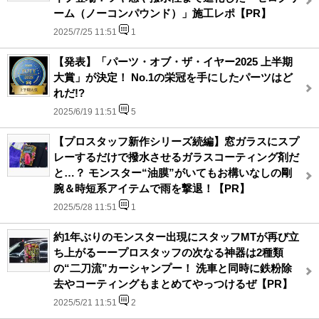
ーム（ノーコンパウンド）」施工レポ【PR】
2025/7/25 11:51
1
【発表】「パーツ・オブ・ザ・イヤー2025 上半期
大賞」が決定！ No.1の栄冠を手にしたパーツはど
れだ!?
2025/6/19 11:51
5
【プロスタッフ新作シリーズ続編】窓ガラスにスプ
レーするだけで撥水させるガラスコーティング剤だ
と…？ モンスター“油膜”がいてもお構いなしの剛
腕＆時短系アイテムで雨を撃退！【PR】
2025/5/28 11:51
1
約1年ぶりのモンスター出現にスタッフMTが再び立
ち上がるーープロスタッフの次なる神器は2種類
の“二刀流”カーシャンプー！ 洗車と同時に鉄粉除
去やコーティングもまとめてやっつけるぜ【PR】
2025/5/21 11:51
2