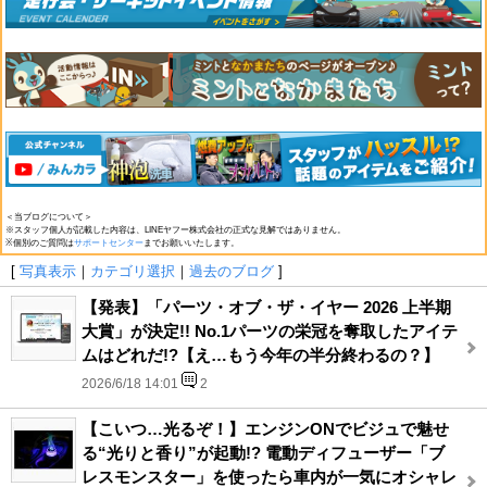
＜当ブログについて＞
※スタッフ個人が記載した内容は、LINEヤフー株式会社の正式な見解ではありません。
※個別のご質問は
サポートセンター
までお願いいたします。
[
写真表示
｜
カテゴリ選択
｜
過去のブログ
]
【発表】「パーツ・オブ・ザ・イヤー 2026 上半期
大賞」が決定!! No.1パーツの栄冠を奪取したアイテ
ムはどれだ!?【え…もう今年の半分終わるの？】
2026/6/18 14:01
2
【こいつ…光るぞ！】エンジンONでビジュで魅せ
る“光りと香り”が起動!? 電動ディフューザー「ブ
レスモンスター」を使ったら車内が一気にオシャレ