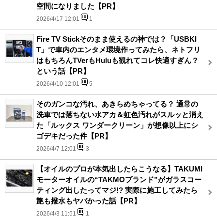
空間になりました【PR】
2026/4/17 12:01
1
Fire TV Stickそのまま使えるの神では？「USBKI
T」で車内のエンタメ環境作ってみたら、ネトフリ
はもちろんTVerもHuluも観れてコレ快適すぎん？
という話【PR】
2026/4/10 12:01
5
そのガンコな汚れ、あきらめちゃってる？ 通常の
洗車では落ちない水アカ＆虹色汚れがスルッと消え
た「ルックス ワンダークリーン」が想像以上にシ
ゴデキだった件【PR】
2026/4/7 12:01
3
【オイルのプロが本気出したらこうなる】TAKUMI
モーターオイルの“TAKMOブランド”がガラスコー
ティング出したってマジ!? 実際に施工してみたら
艶も撥水もヤバかった話【PR】
2026/4/3 11:51
1