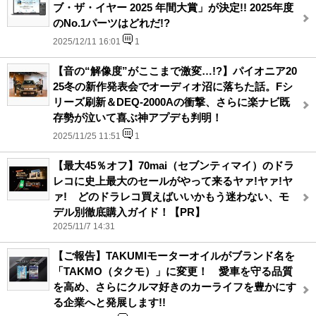
ブ・ザ・イヤー 2025 年間大賞」が決定!! 2025年度
のNo.1パーツはどれだ!?
2025/12/11 16:01
1
【音の“解像度”がここまで激変…!?】パイオニア20
25冬の新作発表会でオーディオ沼に落ちた話。Fシ
リーズ刷新＆DEQ-2000Aの衝撃、さらに楽ナビ既
存勢が泣いて喜ぶ神アプデも判明！
2025/11/25 11:51
1
【最大45％オフ】70mai（セブンティマイ）のドラ
レコに史上最大のセールがやって来るヤァ!ヤァ!ヤ
ァ! どのドラレコ買えばいいかもう迷わない、モ
デル別徹底購入ガイド！【PR】
2025/11/7 14:31
【ご報告】TAKUMIモーターオイルがブランド名を
「TAKMO（タクモ）」に変更！ 愛車を守る品質
を高め、さらにクルマ好きのカーライフを豊かにす
る企業へと発展します!!