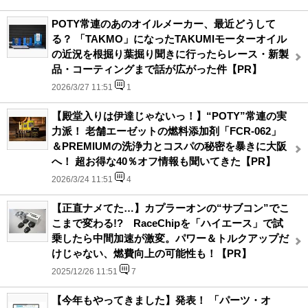
POTY常連のあのオイルメーカー、最近どうして
る？ 「TAKMO」になったTAKUMIモーターオイル
の近況を根掘り葉掘り聞きに行ったらレース・新製
品・コーティングまで話が広がった件【PR】
2026/3/27 11:51
1
【殿堂入りは伊達じゃないっ！】“POTY”常連の実
力派！ 老舗エーゼットの燃料添加剤「FCR-062」
＆PREMIUMの洗浄力とコスパの秘密を暴きに大阪
へ！ 超お得な40％オフ情報も聞いてきた【PR】
2026/3/24 11:51
4
【正直ナメてた…】カプラーオンの“サブコン”でこ
こまで変わる!? RaceChipを「ハイエース」で試
乗したら中間加速が激変。パワー＆トルクアップだ
けじゃない、燃費向上の可能性も！【PR】
2025/12/26 11:51
7
【今年もやってきました】発表！ 「パーツ・オ