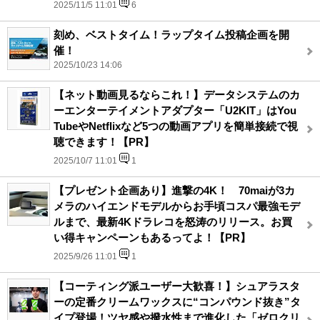
2025/11/5 11:01
6
刻め、ベストタイム！ラップタイム投稿企画を開
催！
2025/10/23 14:06
【ネット動画見るならこれ！】データシステムのカ
ーエンターテイメントアダプター「U2KIT」はYou
TubeやNetflixなど5つの動画アプリを簡単接続で視
聴できます！【PR】
2025/10/7 11:01
1
【プレゼント企画あり】進撃の4K！ 70maiが3カ
メラのハイエンドモデルからお手頃コスパ最強モデ
ルまで、最新4Kドラレコを怒涛のリリース。お買
い得キャンペーンもあるってよ！【PR】
2025/9/26 11:01
1
【コーティング派ユーザー大歓喜！】シュアラスタ
ーの定番クリームワックスに“コンパウンド抜き”タ
イプ登場！ツヤ感や撥水性まで進化した「ゼロクリ