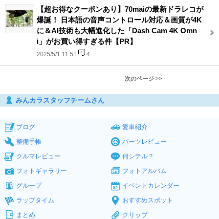
【超お得なクーポンあり】70maiの最新ドラレコが
爆誕！ 日本語の音声コントロール対応＆画質が4K
に＆AI技術も大幅進化した「Dash Cam 4K Omn
i」がお買い得すぎる件【PR】
2025/5/1 11:51
4
次のページ >>
みんカラスタッフチームさん
ブログ
愛車紹介
整備手帳
パーツレビュー
クルマレビュー
何シテル？
フォトギャラリー
フォトアルバム
グループ
イベントカレンダー
ラップタイム
おすすめスポット
まとめ
クリップ