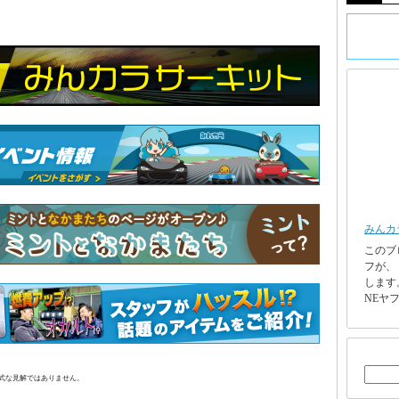
みんカ
このブ
フが、
します
NEヤフ
正式な見解ではありません。