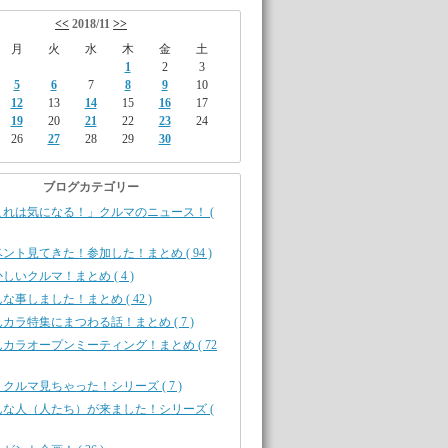
<<
2018/11
>>
月
火
水
木
金
土
1
2
3
5
6
7
8
9
10
12
13
14
15
16
17
19
20
21
22
23
24
26
27
28
29
30
ブログカテゴリー
これは気になる！」クルマのニュース！ (
ント見てきた！参加した！まとめ ( 94 )
しいクルマ！まとめ ( 4 )
な事しました！まとめ ( 42 )
カラ特集にまつわる話！まとめ ( 7 )
カラオープンミーティング！まとめ ( 72
クルマ見ちゃった！シリーズ ( 7 )
んな人（人たち）が来ました！シリーズ (