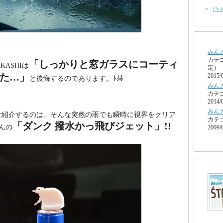
ハッ
みん
カテ
「しっかりと窓ガラスにコーティ
KASHIは
定）
た…」
2015/
と後悔するのであります。ﾄﾎﾎ
みん
カテ
2014/
みん
ご紹介するのは、そんな突然の雨でも瞬時に視界をクリア
カテ
「ダンク 撥水かっ飛びジェット」!!
んの
2009/