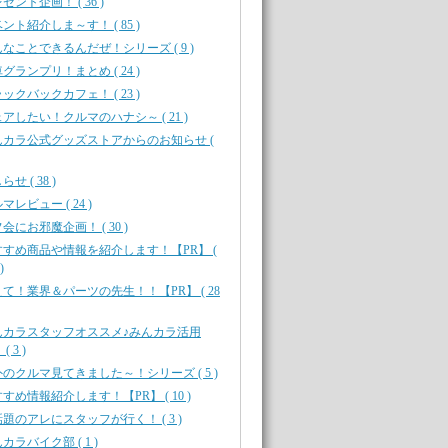
ゼント企画！ ( 36 )
ント紹介しま～す！ ( 85 )
なことできるんだぜ！シリーズ ( 9 )
グランプリ！まとめ ( 24 )
ックバックカフェ！ ( 23 )
アしたい！クルマのハナシ～ ( 21 )
んカラ公式グッズストアからのお知らせ (
せ ( 38 )
マレビュー ( 24 )
会にお邪魔企画！ ( 30 )
すすめ商品や情報を紹介します！【PR】 (
)
て！業界＆パーツの先生！！【PR】 ( 28
んカラスタッフオススメ♪みんカラ活用
( 3 )
のクルマ見てきました～！シリーズ ( 5 )
すめ情報紹介します！【PR】 ( 10 )
題のアレにスタッフが行く！ ( 3 )
カラバイク部 ( 1 )