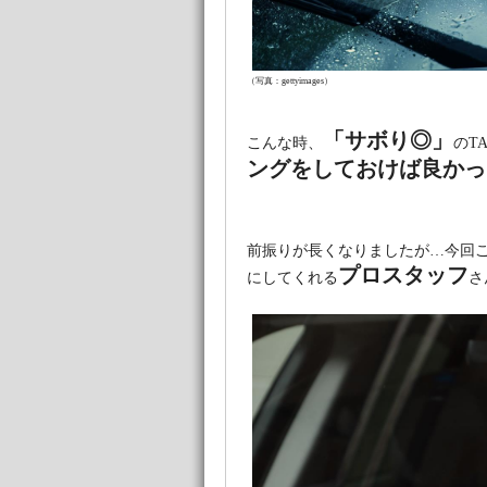
（写真：gettyimages）
「サボり◎」
こんな時、
のTA
ングをしておけば良かっ
前振りが長くなりましたが…今回
プロスタッフ
にしてくれる
さ