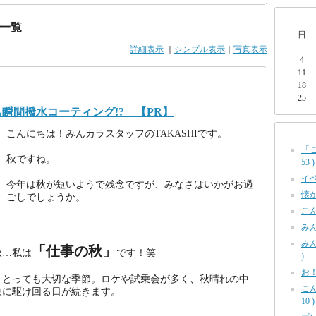
一覧
日
詳細表示
｜
シンプル表示
｜
写真表示
4
11
18
25
瞬間撥水コーティング!? 【PR】
こんにちは！みんカラスタッフのTAKASHIです。
「
秋ですね。
53 )
イベ
今年は秋が短いようで残念ですが、みなさはいかがお過
懐か
ごしでしょうか。
こん
みん
みん
「仕事の秋」
秋…私は
です！笑
)
お！
、とっても大切な季節。ロケや試乗会が多く、秋晴れの中
こ
東に駆け回る日が続きます。
10 )