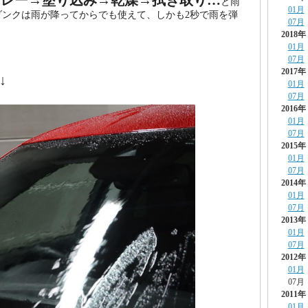
プレー→塗り込み→乾燥→拭き取り…
と雨
01月
ダンクは雨が降ってからでも使えて、しかも2秒で雨を弾
07月
2018年
01月
07月
2017年
↓
01月
07月
2016年
01月
07月
2015年
01月
07月
2014年
01月
07月
2013年
01月
07月
2012年
01月
07月
2011年
01月