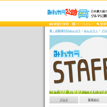
車・自動車SNSみんカラ
>
みんカラ＋
>
ブロ
ブログ
愛車紹介