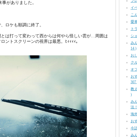
プレ
来事がありました。
イベ
こん
愛車
で、ロケも順調に終了。
トラ
シェ
間とは打って変わって西からは何やら怪しい雲が…周囲は
ロントスクリーンの視界は最悪。ﾋｨｨｨｨ。
み
14 )
おしら
クル
オフ
お
307 
教え
)
み
法！ 
海外
おす
今話
みん