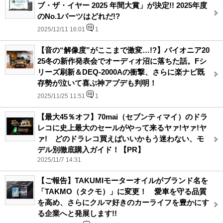
ブ・ザ・イヤー 2025 年間大賞」が決定!! 2025年度
のNo.1パーツはどれだ!?
2025/12/11 16:01
1
【音の“解像度”がここまで激変…!?】パイオニア20
25冬の新作発表会でオーディオ沼に落ちた話。Fシ
リーズ刷新＆DEQ-2000Aの衝撃、さらに楽ナビ既
存勢が泣いて喜ぶ神アプデも判明！
2025/11/25 11:51
1
【最大45％オフ】70mai（セブンティマイ）のドラ
レコに史上最大のセールがやって来るヤァ!ヤァ!ヤ
ァ! どのドラレコ買えばいいかもう迷わない、モ
デル別徹底購入ガイド！【PR】
2025/11/7 14:31
【ご報告】TAKUMIモーターオイルがブランド名を
「TAKMO（タクモ）」に変更！ 愛車を守る品質
を高め、さらにクルマ好きのカーライフを豊かにす
る企業へと発展します!!