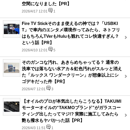
空間になりました【PR】
2026/4/17 12:01
1
Fire TV Stickそのまま使えるの神では？「USBKI
T」で車内のエンタメ環境作ってみたら、ネトフリ
はもちろんTVerもHuluも観れてコレ快適すぎん？
という話【PR】
2026/4/10 12:01
5
そのガンコな汚れ、あきらめちゃってる？ 通常の
洗車では落ちない水アカ＆虹色汚れがスルッと消え
た「ルックス ワンダークリーン」が想像以上にシ
ゴデキだった件【PR】
2026/4/7 12:01
3
【オイルのプロが本気出したらこうなる】TAKUMI
モーターオイルの“TAKMOブランド”がガラスコー
ティング出したってマジ!? 実際に施工してみたら
艶も撥水もヤバかった話【PR】
2026/4/3 11:51
1