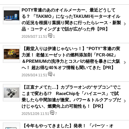
POTY常連のあのオイルメーカー、最近どうして
る？ 「TAKMO」になったTAKUMIモーターオイル
の近況を根掘り葉掘り聞きに行ったらレース・新製
品・コーティングまで話が広がった件【PR】
2026/3/27 11:51
1
【殿堂入りは伊達じゃないっ！】“POTY”常連の実
力派！ 老舗エーゼットの燃料添加剤「FCR-062」
＆PREMIUMの洗浄力とコスパの秘密を暴きに大阪
へ！ 超お得な40％オフ情報も聞いてきた【PR】
2026/3/24 11:51
4
【正直ナメてた…】カプラーオンの“サブコン”でこ
こまで変わる!? RaceChipを「ハイエース」で試
乗したら中間加速が激変。パワー＆トルクアップだ
けじゃない、燃費向上の可能性も！【PR】
2025/12/26 11:51
7
【今年もやってきました】発表！ 「パーツ・オ