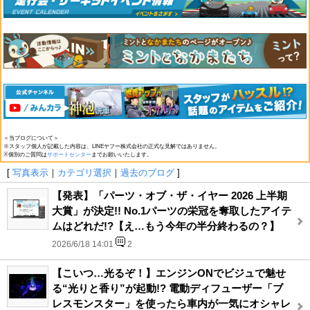
＜当ブログについて＞
※スタッフ個人が記載した内容は、LINEヤフー株式会社の正式な見解ではありません。
※個別のご質問は
サポートセンター
までお願いいたします。
[
写真表示
｜
カテゴリ選択
｜
過去のブログ
]
【発表】「パーツ・オブ・ザ・イヤー 2026 上半期
大賞」が決定!! No.1パーツの栄冠を奪取したアイテ
ムはどれだ!?【え…もう今年の半分終わるの？】
2026/6/18 14:01
2
【こいつ…光るぞ！】エンジンONでビジュで魅せ
る“光りと香り”が起動!? 電動ディフューザー「ブ
レスモンスター」を使ったら車内が一気にオシャレ