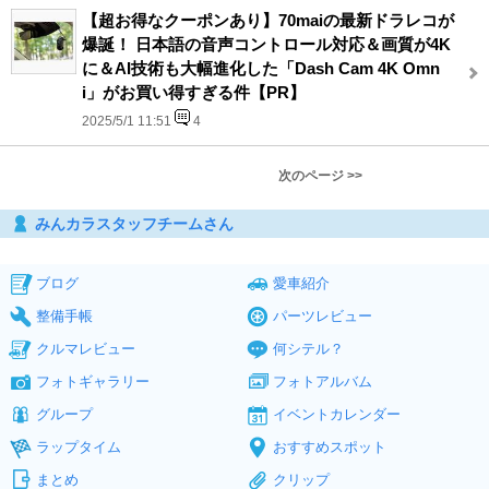
【超お得なクーポンあり】70maiの最新ドラレコが
爆誕！ 日本語の音声コントロール対応＆画質が4K
に＆AI技術も大幅進化した「Dash Cam 4K Omn
i」がお買い得すぎる件【PR】
2025/5/1 11:51
4
次のページ >>
みんカラスタッフチームさん
ブログ
愛車紹介
整備手帳
パーツレビュー
クルマレビュー
何シテル？
フォトギャラリー
フォトアルバム
グループ
イベントカレンダー
ラップタイム
おすすめスポット
まとめ
クリップ