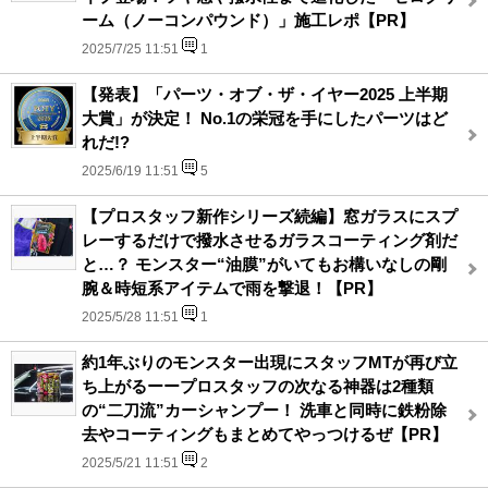
ーム（ノーコンパウンド）」施工レポ【PR】
2025/7/25 11:51
1
【発表】「パーツ・オブ・ザ・イヤー2025 上半期
大賞」が決定！ No.1の栄冠を手にしたパーツはど
れだ!?
2025/6/19 11:51
5
【プロスタッフ新作シリーズ続編】窓ガラスにスプ
レーするだけで撥水させるガラスコーティング剤だ
と…？ モンスター“油膜”がいてもお構いなしの剛
腕＆時短系アイテムで雨を撃退！【PR】
2025/5/28 11:51
1
約1年ぶりのモンスター出現にスタッフMTが再び立
ち上がるーープロスタッフの次なる神器は2種類
の“二刀流”カーシャンプー！ 洗車と同時に鉄粉除
去やコーティングもまとめてやっつけるぜ【PR】
2025/5/21 11:51
2