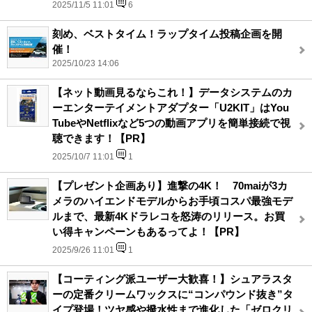
2025/11/5 11:01
6
刻め、ベストタイム！ラップタイム投稿企画を開
催！
2025/10/23 14:06
【ネット動画見るならこれ！】データシステムのカ
ーエンターテイメントアダプター「U2KIT」はYou
TubeやNetflixなど5つの動画アプリを簡単接続で視
聴できます！【PR】
2025/10/7 11:01
1
【プレゼント企画あり】進撃の4K！ 70maiが3カ
メラのハイエンドモデルからお手頃コスパ最強モデ
ルまで、最新4Kドラレコを怒涛のリリース。お買
い得キャンペーンもあるってよ！【PR】
2025/9/26 11:01
1
【コーティング派ユーザー大歓喜！】シュアラスタ
ーの定番クリームワックスに“コンパウンド抜き”タ
イプ登場！ツヤ感や撥水性まで進化した「ゼロクリ