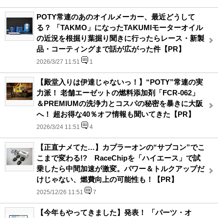
POTY常連のあのオイルメーカー、最近どうして
る？ 「TAKMO」になったTAKUMIモーターオイル
の近況を根掘り葉掘り聞きに行ったらレース・新製
品・コーティングまで話が広がった件【PR】
2026/3/27 11:51
1
【殿堂入りは伊達じゃないっ！】“POTY”常連の実
力派！ 老舗エーゼットの燃料添加剤「FCR-062」
＆PREMIUMの洗浄力とコスパの秘密を暴きに大阪
へ！ 超お得な40％オフ情報も聞いてきた【PR】
2026/3/24 11:51
4
【正直ナメてた…】カプラーオンの“サブコン”でこ
こまで変わる!? RaceChipを「ハイエース」で試
乗したら中間加速が激変。パワー＆トルクアップだ
けじゃない、燃費向上の可能性も！【PR】
2025/12/26 11:51
7
【今年もやってきました】発表！ 「パーツ・オ