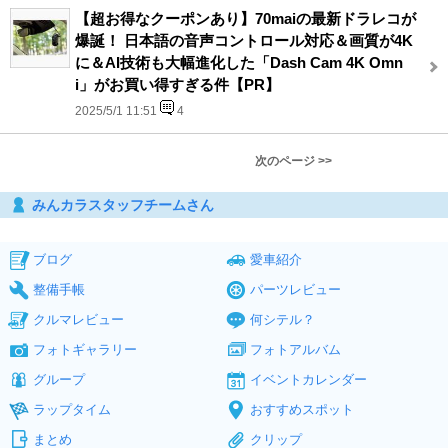
【超お得なクーポンあり】70maiの最新ドラレコが
爆誕！ 日本語の音声コントロール対応＆画質が4K
に＆AI技術も大幅進化した「Dash Cam 4K Omn
i」がお買い得すぎる件【PR】
2025/5/1 11:51
4
次のページ >>
みんカラスタッフチームさん
ブログ
愛車紹介
整備手帳
パーツレビュー
クルマレビュー
何シテル？
フォトギャラリー
フォトアルバム
グループ
イベントカレンダー
ラップタイム
おすすめスポット
まとめ
クリップ