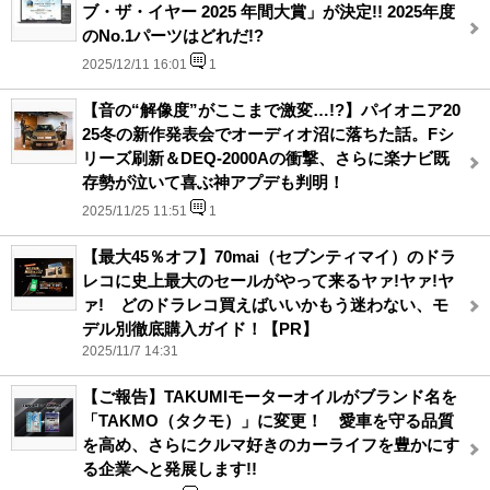
ブ・ザ・イヤー 2025 年間大賞」が決定!! 2025年度
のNo.1パーツはどれだ!?
2025/12/11 16:01
1
【音の“解像度”がここまで激変…!?】パイオニア20
25冬の新作発表会でオーディオ沼に落ちた話。Fシ
リーズ刷新＆DEQ-2000Aの衝撃、さらに楽ナビ既
存勢が泣いて喜ぶ神アプデも判明！
2025/11/25 11:51
1
【最大45％オフ】70mai（セブンティマイ）のドラ
レコに史上最大のセールがやって来るヤァ!ヤァ!ヤ
ァ! どのドラレコ買えばいいかもう迷わない、モ
デル別徹底購入ガイド！【PR】
2025/11/7 14:31
【ご報告】TAKUMIモーターオイルがブランド名を
「TAKMO（タクモ）」に変更！ 愛車を守る品質
を高め、さらにクルマ好きのカーライフを豊かにす
る企業へと発展します!!