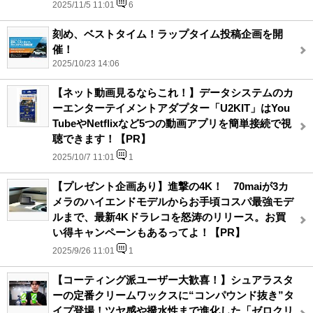
2025/11/5 11:01
6
刻め、ベストタイム！ラップタイム投稿企画を開
催！
2025/10/23 14:06
【ネット動画見るならこれ！】データシステムのカ
ーエンターテイメントアダプター「U2KIT」はYou
TubeやNetflixなど5つの動画アプリを簡単接続で視
聴できます！【PR】
2025/10/7 11:01
1
【プレゼント企画あり】進撃の4K！ 70maiが3カ
メラのハイエンドモデルからお手頃コスパ最強モデ
ルまで、最新4Kドラレコを怒涛のリリース。お買
い得キャンペーンもあるってよ！【PR】
2025/9/26 11:01
1
【コーティング派ユーザー大歓喜！】シュアラスタ
ーの定番クリームワックスに“コンパウンド抜き”タ
イプ登場！ツヤ感や撥水性まで進化した「ゼロクリ