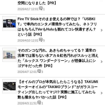
空間になりました【PR】
2026/4/17 12:01
1
Fire TV Stickそのまま使えるの神では？「USBKI
T」で車内のエンタメ環境作ってみたら、ネトフリ
はもちろんTVerもHuluも観れてコレ快適すぎん？
という話【PR】
2026/4/10 12:01
5
そのガンコな汚れ、あきらめちゃってる？ 通常の
洗車では落ちない水アカ＆虹色汚れがスルッと消え
た「ルックス ワンダークリーン」が想像以上にシ
ゴデキだった件【PR】
2026/4/7 12:01
3
【オイルのプロが本気出したらこうなる】TAKUMI
モーターオイルの“TAKMOブランド”がガラスコー
ティング出したってマジ!? 実際に施工してみたら
艶も撥水もヤバかった話【PR】
2026/4/3 11:51
1