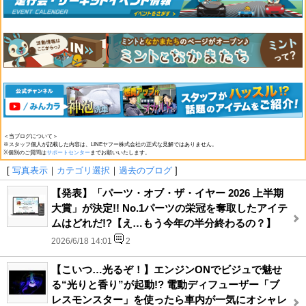
＜当ブログについて＞
※スタッフ個人が記載した内容は、LINEヤフー株式会社の正式な見解ではありません。
※個別のご質問は
サポートセンター
までお願いいたします。
[
写真表示
｜
カテゴリ選択
｜
過去のブログ
]
【発表】「パーツ・オブ・ザ・イヤー 2026 上半期
大賞」が決定!! No.1パーツの栄冠を奪取したアイテ
ムはどれだ!?【え…もう今年の半分終わるの？】
2026/6/18 14:01
2
【こいつ…光るぞ！】エンジンONでビジュで魅せ
る“光りと香り”が起動!? 電動ディフューザー「ブ
レスモンスター」を使ったら車内が一気にオシャレ