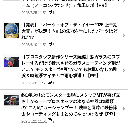
ーム（ノーコンパウンド）」施工レポ【PR】
2025/7/25 11:51
1
【発表】「パーツ・オブ・ザ・イヤー2025 上半期
大賞」が決定！ No.1の栄冠を手にしたパーツはど
れだ!?
2025/6/19 11:51
5
【プロスタッフ新作シリーズ続編】窓ガラスにスプ
レーするだけで撥水させるガラスコーティング剤だ
と…？ モンスター“油膜”がいてもお構いなしの剛
腕＆時短系アイテムで雨を撃退！【PR】
2025/5/28 11:51
1
約1年ぶりのモンスター出現にスタッフMTが再び立
ち上がるーープロスタッフの次なる神器は2種類
の“二刀流”カーシャンプー！ 洗車と同時に鉄粉除
去やコーティングもまとめてやっつけるぜ【PR】
2025/5/21 11:51
2