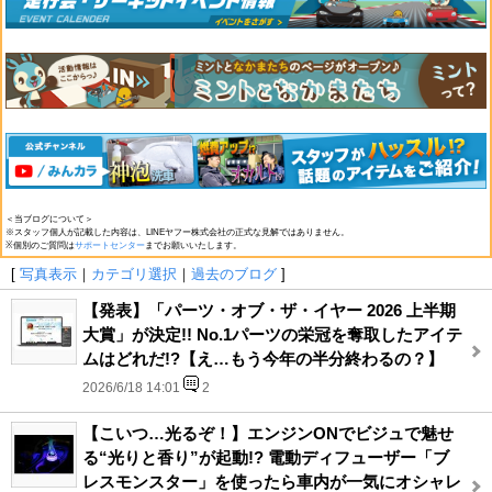
＜当ブログについて＞
※スタッフ個人が記載した内容は、LINEヤフー株式会社の正式な見解ではありません。
※個別のご質問は
サポートセンター
までお願いいたします。
[
写真表示
｜
カテゴリ選択
｜
過去のブログ
]
【発表】「パーツ・オブ・ザ・イヤー 2026 上半期
大賞」が決定!! No.1パーツの栄冠を奪取したアイテ
ムはどれだ!?【え…もう今年の半分終わるの？】
2026/6/18 14:01
2
【こいつ…光るぞ！】エンジンONでビジュで魅せ
る“光りと香り”が起動!? 電動ディフューザー「ブ
レスモンスター」を使ったら車内が一気にオシャレ