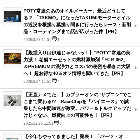
POTY常連のあのオイルメーカー、最近どうして
る？ 「TAKMO」になったTAKUMIモーターオイル
の近況を根掘り葉掘り聞きに行ったらレース・新製
品・コーティングまで話が広がった件【PR】
2026/3/27 11:51
1
【殿堂入りは伊達じゃないっ！】“POTY”常連の実
力派！ 老舗エーゼットの燃料添加剤「FCR-062」
＆PREMIUMの洗浄力とコスパの秘密を暴きに大阪
へ！ 超お得な40％オフ情報も聞いてきた【PR】
2026/3/24 11:51
4
【正直ナメてた…】カプラーオンの“サブコン”でこ
こまで変わる!? RaceChipを「ハイエース」で試
乗したら中間加速が激変。パワー＆トルクアップだ
けじゃない、燃費向上の可能性も！【PR】
2025/12/26 11:51
7
【今年もやってきました】発表！ 「パーツ・オ