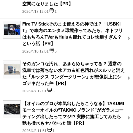
空間になりました【PR】
2026/4/17 12:01
1
Fire TV Stickそのまま使えるの神では？「USBKI
T」で車内のエンタメ環境作ってみたら、ネトフリ
はもちろんTVerもHuluも観れてコレ快適すぎん？
という話【PR】
2026/4/10 12:01
5
そのガンコな汚れ、あきらめちゃってる？ 通常の
洗車では落ちない水アカ＆虹色汚れがスルッと消え
た「ルックス ワンダークリーン」が想像以上にシ
ゴデキだった件【PR】
2026/4/7 12:01
3
【オイルのプロが本気出したらこうなる】TAKUMI
モーターオイルの“TAKMOブランド”がガラスコー
ティング出したってマジ!? 実際に施工してみたら
艶も撥水もヤバかった話【PR】
2026/4/3 11:51
1