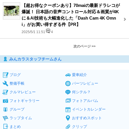
【超お得なクーポンあり】70maiの最新ドラレコが
爆誕！ 日本語の音声コントロール対応＆画質が4K
に＆AI技術も大幅進化した「Dash Cam 4K Omn
i」がお買い得すぎる件【PR】
2025/5/1 11:51
4
次のページ >>
みんカラスタッフチームさん
ブログ
愛車紹介
整備手帳
パーツレビュー
クルマレビュー
何シテル？
フォトギャラリー
フォトアルバム
グループ
イベントカレンダー
ラップタイム
おすすめスポット
まとめ
クリップ