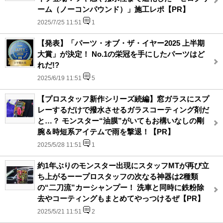
ーム（ノーコンパウンド）」施工レポ【PR】
2025/7/25 11:51
1
【発表】「パーツ・オブ・ザ・イヤー2025 上半期
大賞」が決定！ No.1の栄冠を手にしたパーツはど
れだ!?
2025/6/19 11:51
5
【プロスタッフ新作シリーズ続編】窓ガラスにスプ
レーするだけで撥水させるガラスコーティング剤だ
と…？ モンスター“油膜”がいてもお構いなしの剛
腕＆時短系アイテムで雨を撃退！【PR】
2025/5/28 11:51
1
約1年ぶりのモンスター出現にスタッフMTが再び立
ち上がるーープロスタッフの次なる神器は2種類
の“二刀流”カーシャンプー！ 洗車と同時に鉄粉除
去やコーティングもまとめてやっつけるぜ【PR】
2025/5/21 11:51
2