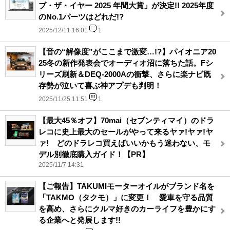
ブ・ザ・イヤー 2025 年間大賞」が決定!! 2025年度
のNo.1パーツはどれだ!?
2025/12/11 16:01
1
【音の“解像度”がここまで激変…!?】パイオニア20
25冬の新作発表会でオーディオ沼に落ちた話。Fシ
リーズ刷新＆DEQ-2000Aの衝撃、さらに楽ナビ既
存勢が泣いて喜ぶ神アプデも判明！
2025/11/25 11:51
1
【最大45％オフ】70mai（セブンティマイ）のドラ
レコに史上最大のセールがやって来るヤァ!ヤァ!ヤ
ァ! どのドラレコ買えばいいかもう迷わない、モ
デル別徹底購入ガイド！【PR】
2025/11/7 14:31
【ご報告】TAKUMIモーターオイルがブランド名を
「TAKMO（タクモ）」に変更！ 愛車を守る品質
を高め、さらにクルマ好きのカーライフを豊かにす
る企業へと発展します!!