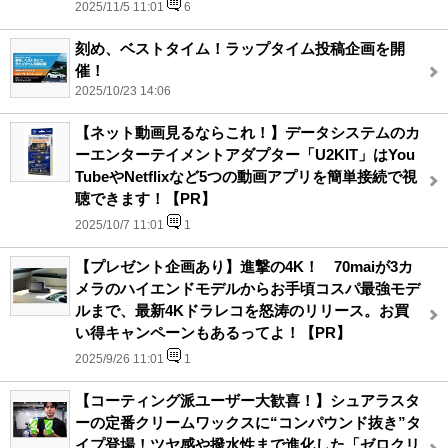
2025/11/5 11:01
6
刻め、ベストタイム！ラップタイム投稿企画を開
催！
2025/10/23 14:06
【ネット動画見るならこれ！】データシステムのカ
ーエンターテイメントアダプター「U2KIT」はYou
TubeやNetflixなど5つの動画アプリを簡単接続で視
聴できます！【PR】
2025/10/7 11:01
1
【プレゼント企画あり】進撃の4K！ 70maiが3カ
メラのハイエンドモデルからお手頃コスパ最強モデ
ルまで、最新4Kドラレコを怒涛のリリース。お買
い得キャンペーンもあるってよ！【PR】
2025/9/26 11:01
1
【コーティング派ユーザー大歓喜！】シュアラスタ
ーの定番クリームワックスに“コンパウンド抜き”タ
イプ登場！ツヤ感や撥水性まで進化した「ゼロクリ