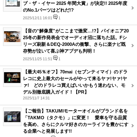
ブ・ザ・イヤー 2025 年間大賞」が決定!! 2025年度
のNo.1パーツはどれだ!?
2025/12/11 16:01
1
【音の“解像度”がここまで激変…!?】パイオニア20
25冬の新作発表会でオーディオ沼に落ちた話。Fシ
リーズ刷新＆DEQ-2000Aの衝撃、さらに楽ナビ既
存勢が泣いて喜ぶ神アプデも判明！
2025/11/25 11:51
1
【最大45％オフ】70mai（セブンティマイ）のドラ
レコに史上最大のセールがやって来るヤァ!ヤァ!ヤ
ァ! どのドラレコ買えばいいかもう迷わない、モ
デル別徹底購入ガイド！【PR】
2025/11/7 14:31
【ご報告】TAKUMIモーターオイルがブランド名を
「TAKMO（タクモ）」に変更！ 愛車を守る品質
を高め、さらにクルマ好きのカーライフを豊かにす
る企業へと発展します!!