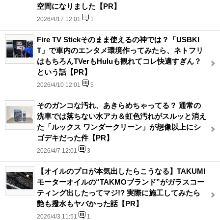
空間になりました【PR】
2026/4/17 12:01
1
Fire TV Stickそのまま使えるの神では？「USBKI
T」で車内のエンタメ環境作ってみたら、ネトフリ
はもちろんTVerもHuluも観れてコレ快適すぎん？
という話【PR】
2026/4/10 12:01
5
そのガンコな汚れ、あきらめちゃってる？ 通常の
洗車では落ちない水アカ＆虹色汚れがスルッと消え
た「ルックス ワンダークリーン」が想像以上にシ
ゴデキだった件【PR】
2026/4/7 12:01
3
【オイルのプロが本気出したらこうなる】TAKUMI
モーターオイルの“TAKMOブランド”がガラスコー
ティング出したってマジ!? 実際に施工してみたら
艶も撥水もヤバかった話【PR】
2026/4/3 11:51
1