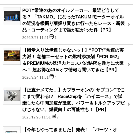
POTY常連のあのオイルメーカー、最近どうして
る？ 「TAKMO」になったTAKUMIモーターオイル
の近況を根掘り葉掘り聞きに行ったらレース・新製
品・コーティングまで話が広がった件【PR】
2026/3/27 11:51
1
【殿堂入りは伊達じゃないっ！】“POTY”常連の実
力派！ 老舗エーゼットの燃料添加剤「FCR-062」
＆PREMIUMの洗浄力とコスパの秘密を暴きに大阪
へ！ 超お得な40％オフ情報も聞いてきた【PR】
2026/3/24 11:51
4
【正直ナメてた…】カプラーオンの“サブコン”でこ
こまで変わる!? RaceChipを「ハイエース」で試
乗したら中間加速が激変。パワー＆トルクアップだ
けじゃない、燃費向上の可能性も！【PR】
2025/12/26 11:51
7
【今年もやってきました】発表！ 「パーツ・オ