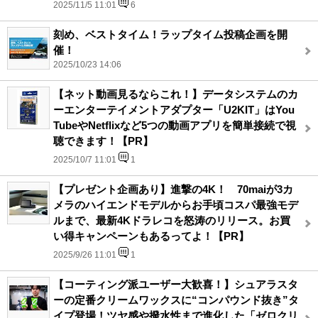
2025/11/5 11:01
6
刻め、ベストタイム！ラップタイム投稿企画を開
催！
2025/10/23 14:06
【ネット動画見るならこれ！】データシステムのカ
ーエンターテイメントアダプター「U2KIT」はYou
TubeやNetflixなど5つの動画アプリを簡単接続で視
聴できます！【PR】
2025/10/7 11:01
1
【プレゼント企画あり】進撃の4K！ 70maiが3カ
メラのハイエンドモデルからお手頃コスパ最強モデ
ルまで、最新4Kドラレコを怒涛のリリース。お買
い得キャンペーンもあるってよ！【PR】
2025/9/26 11:01
1
【コーティング派ユーザー大歓喜！】シュアラスタ
ーの定番クリームワックスに“コンパウンド抜き”タ
イプ登場！ツヤ感や撥水性まで進化した「ゼロクリ