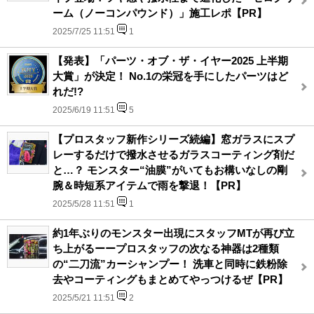
ーム（ノーコンパウンド）」施工レポ【PR】
2025/7/25 11:51
1
【発表】「パーツ・オブ・ザ・イヤー2025 上半期
大賞」が決定！ No.1の栄冠を手にしたパーツはど
れだ!?
2025/6/19 11:51
5
【プロスタッフ新作シリーズ続編】窓ガラスにスプ
レーするだけで撥水させるガラスコーティング剤だ
と…？ モンスター“油膜”がいてもお構いなしの剛
腕＆時短系アイテムで雨を撃退！【PR】
2025/5/28 11:51
1
約1年ぶりのモンスター出現にスタッフMTが再び立
ち上がるーープロスタッフの次なる神器は2種類
の“二刀流”カーシャンプー！ 洗車と同時に鉄粉除
去やコーティングもまとめてやっつけるぜ【PR】
2025/5/21 11:51
2