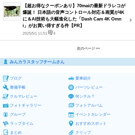
【超お得なクーポンあり】70maiの最新ドラレコが
爆誕！ 日本語の音声コントロール対応＆画質が4K
に＆AI技術も大幅進化した「Dash Cam 4K Omn
i」がお買い得すぎる件【PR】
2025/5/1 11:51
4
次のページ >>
みんカラスタッフチームさん
ブログ
愛車紹介
整備手帳
パーツレビュー
クルマレビュー
何シテル？
フォトギャラリー
フォトアルバム
グループ
イベントカレンダー
ラップタイム
おすすめスポット
まとめ
クリップ