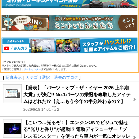
＜当ブログについて＞
※スタッフ個人が記載した内容は、LINEヤフー株式会社の正式な見解ではありません。
※個別のご質問は
サポートセンター
までお願いいたします。
[
写真表示
｜
カテゴリ選択
｜
過去のブログ
]
【発表】「パーツ・オブ・ザ・イヤー 2026 上半期
大賞」が決定!! No.1パーツの栄冠を奪取したアイテ
ムはどれだ!?【え…もう今年の半分終わるの？】
2026/6/18 14:01
2
【こいつ…光るぞ！】エンジンONでビジュで魅せ
る“光りと香り”が起動!? 電動ディフューザー「ブ
レスモンスター」を使ったら車内が一気にオシャレ