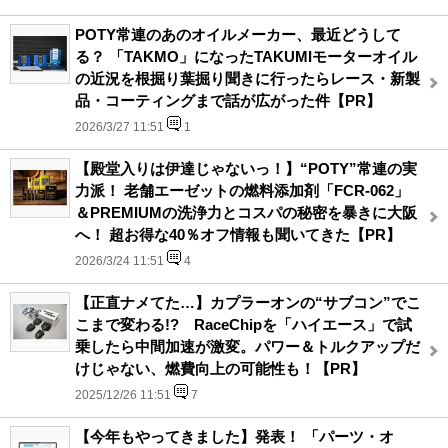
POTY常連のあのオイルメーカー、最近どうして
る？ 「TAKMO」になったTAKUMIモーターオイル
の近況を根掘り葉掘り聞きに行ったらレース・新製
品・コーティングまで話が広がった件【PR】
2026/3/27 11:51
1
【殿堂入りは伊達じゃないっ！】“POTY”常連の実
力派！ 老舗エーゼットの燃料添加剤「FCR-062」
＆PREMIUMの洗浄力とコスパの秘密を暴きに大阪
へ！ 超お得な40％オフ情報も聞いてきた【PR】
2026/3/24 11:51
4
【正直ナメてた…】カプラーオンの“サブコン”でこ
こまで変わる!? RaceChipを「ハイエース」で試
乗したら中間加速が激変。パワー＆トルクアップだ
けじゃない、燃費向上の可能性も！【PR】
2025/12/26 11:51
7
【今年もやってきました】発表！ 「パーツ・オ