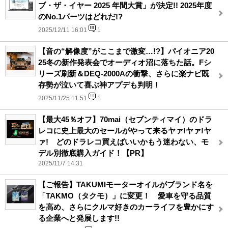
ブ・ザ・イヤー 2025 年間大賞」が決定!! 2025年度
のNo.1パーツはどれだ!?
2025/12/11 16:01
1
【音の“解像度”がここまで激変…!?】パイオニア20
25冬の新作発表会でオーディオ沼に落ちた話。Fシ
リーズ刷新＆DEQ-2000Aの衝撃、さらに楽ナビ既
存勢が泣いて喜ぶ神アプデも判明！
2025/11/25 11:51
1
【最大45％オフ】70mai（セブンティマイ）のドラ
レコに史上最大のセールがやって来るヤァ!ヤァ!ヤ
ァ! どのドラレコ買えばいいかもう迷わない、モ
デル別徹底購入ガイド！【PR】
2025/11/7 14:31
【ご報告】TAKUMIモーターオイルがブランド名を
「TAKMO（タクモ）」に変更！ 愛車を守る品質
を高め、さらにクルマ好きのカーライフを豊かにす
る企業へと発展します!!