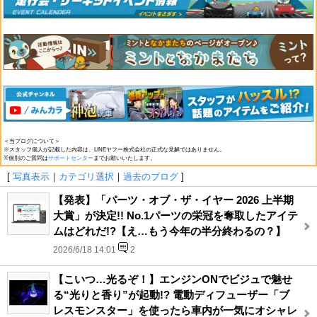
＜当ブログについて＞
※スタッフ個人が記載した内容は、LINEヤフー株式会社の正式な見解ではありません。
※個別のご質問は
サポートセンター
までお願いいたします。
[
写真表示
｜
カテゴリ選択
｜
過去のブログ
]
【発表】「パーツ・オブ・ザ・イヤー 2026 上半期
大賞」が決定!! No.1パーツの栄冠を奪取したアイテ
ムはどれだ!?【え…もう今年の半分終わるの？】
2026/6/18 14:01
2
【こいつ…光るぞ！】エンジンONでビジュで魅せ
る“光りと香り”が起動!? 電動ディフューザー「ブ
レスモンスター」を使ったら車内が一気にオシャレ