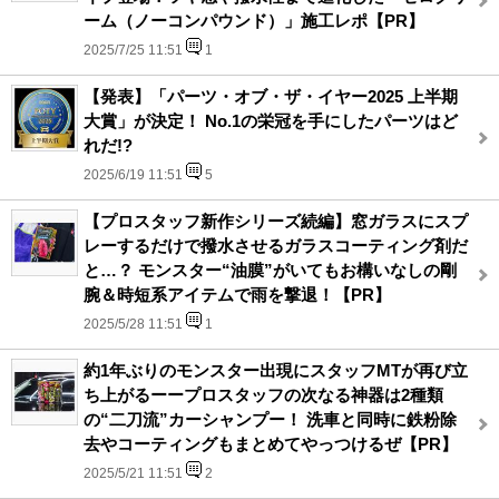
ーム（ノーコンパウンド）」施工レポ【PR】
2025/7/25 11:51
1
【発表】「パーツ・オブ・ザ・イヤー2025 上半期
大賞」が決定！ No.1の栄冠を手にしたパーツはど
れだ!?
2025/6/19 11:51
5
【プロスタッフ新作シリーズ続編】窓ガラスにスプ
レーするだけで撥水させるガラスコーティング剤だ
と…？ モンスター“油膜”がいてもお構いなしの剛
腕＆時短系アイテムで雨を撃退！【PR】
2025/5/28 11:51
1
約1年ぶりのモンスター出現にスタッフMTが再び立
ち上がるーープロスタッフの次なる神器は2種類
の“二刀流”カーシャンプー！ 洗車と同時に鉄粉除
去やコーティングもまとめてやっつけるぜ【PR】
2025/5/21 11:51
2