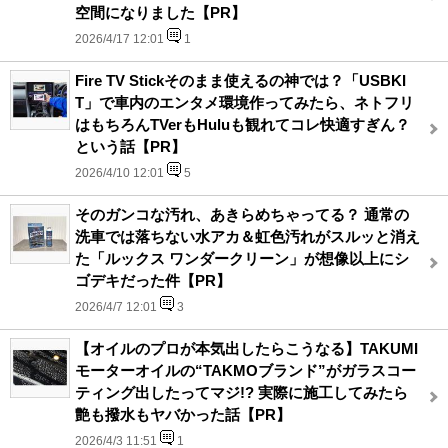
空間になりました【PR】
2026/4/17 12:01
1
Fire TV Stickそのまま使えるの神では？「USBKI
T」で車内のエンタメ環境作ってみたら、ネトフリ
はもちろんTVerもHuluも観れてコレ快適すぎん？
という話【PR】
2026/4/10 12:01
5
そのガンコな汚れ、あきらめちゃってる？ 通常の
洗車では落ちない水アカ＆虹色汚れがスルッと消え
た「ルックス ワンダークリーン」が想像以上にシ
ゴデキだった件【PR】
2026/4/7 12:01
3
【オイルのプロが本気出したらこうなる】TAKUMI
モーターオイルの“TAKMOブランド”がガラスコー
ティング出したってマジ!? 実際に施工してみたら
艶も撥水もヤバかった話【PR】
2026/4/3 11:51
1