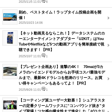
2025/11/5 11:01
6
刻め、ベストタイム！ラップタイム投稿企画を開
催！
2025/10/23 14:06
【ネット動画見るならこれ！】データシステムのカ
ーエンターテイメントアダプター「U2KIT」はYou
TubeやNetflixなど5つの動画アプリを簡単接続で視
聴できます！【PR】
2025/10/7 11:01
1
【プレゼント企画あり】進撃の4K！ 70maiが3カ
メラのハイエンドモデルからお手頃コスパ最強モデ
ルまで、最新4Kドラレコを怒涛のリリース。お買
い得キャンペーンもあるってよ！【PR】
2025/9/26 11:01
1
【コーティング派ユーザー大歓喜！】シュアラスタ
ーの定番クリームワックスに“コンパウンド抜き”タ
イプ登場！ツヤ感や撥水性まで進化した「ゼロクリ