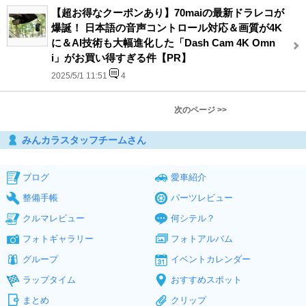
【超お得なクーポンあり】70maiの最新ドラレコが
爆誕！ 日本語の音声コントロール対応＆画質が4K
に＆AI技術も大幅進化した「Dash Cam 4K Omn
i」がお買い得すぎる件【PR】
2025/5/1 11:51
4
次のページ >>
みんカラスタッフチームさん
ブログ
愛車紹介
整備手帳
パーツレビュー
クルマレビュー
何シテル？
フォトギャラリー
フォトアルバム
グループ
イベントカレンダー
ラップタイム
おすすめスポット
まとめ
クリップ