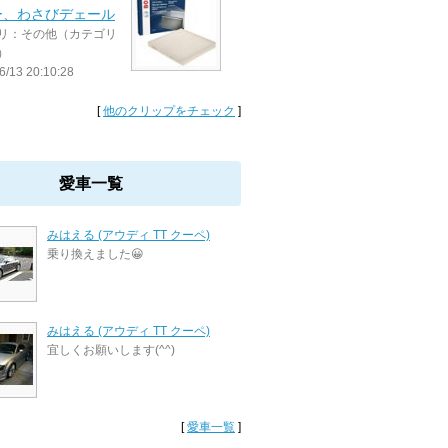
ー、わさびデェール
リ：その他（カテゴリ
）
6/13 20:10:28
[
他のクリップをチェック
]
愛車一覧
みはえる (アウディ TT クーペ)
乗り換えました😀
みはえる (アウディ TT クーペ)
宜しくお願いします(^^)
[
愛車一覧
]