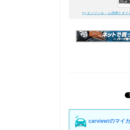
<< エンジンル－ム清掃とオイ
carview!の