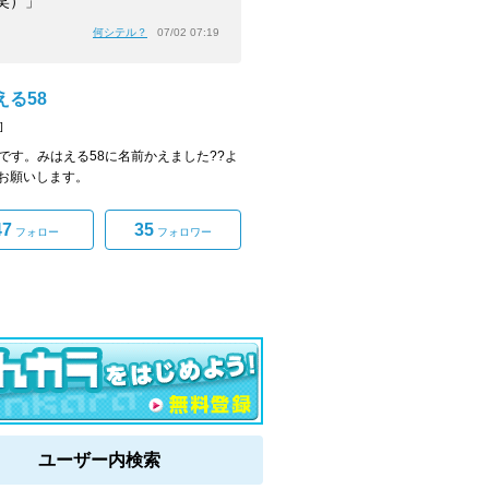
笑）」
何シテル？
07/02 07:19
える58
]
geoです。みはえる58に名前かえました??よ
お願いします。
47
35
フォロー
フォロワー
ユーザー内検索