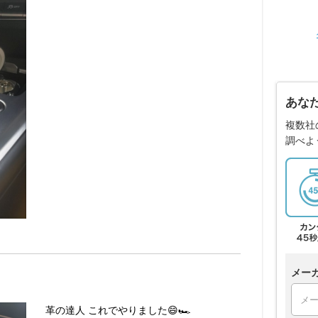
あな
複数社
調べよ
メー
革の達人 これでやりました😄🏎️