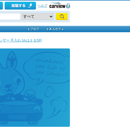
ヘルプ
レザー 手入れ [みはえる58]