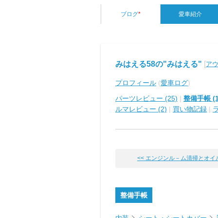
ブログ
*
愛車紹介
みはえる58の"みはえる"
[
アウ
プロフィール
(
愛車ログ
)
パーツレビュー (25)
|
整備手帳 (1
ルマレビュー (2)
|
買い物記録
|
<< エンジンル－ム清掃とオイ
整備手帳