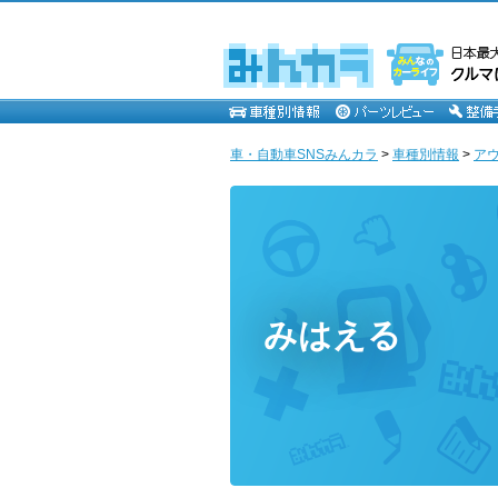
車・自動車SNSみんカラ
>
車種別情報
>
ア
みはえる