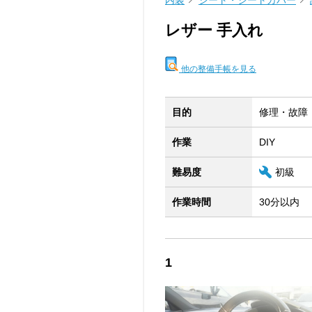
内装
シート・シートカバー
レザー 手入れ
他の整備手帳を見る
目的
修理・故障
作業
DIY
難易度
初級
作業時間
30分以内
1