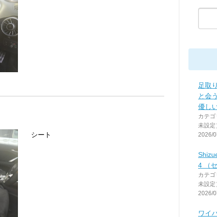
足取
と会
優し
カテゴ
未設定
シート
2026/0
Shi
4 （
カテゴ
未設定
2026/0
ワイ