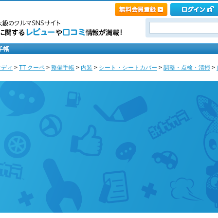
ウディ
>
TT クーペ
>
整備手帳
>
内装
>
シート・シートカバー
>
調整・点検・清掃
>