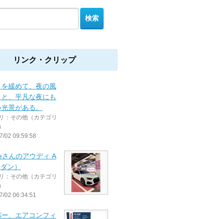
リンク・クリップ
りを緩めて、夜の風
うと、平凡な夜にも
い光景がある。
リ：その他（カテゴリ
）
7/02 09:59:58
zueさんのアウディ A
セダン）
リ：その他（カテゴリ
）
7/02 06:34:51
パー、エアコンフィ