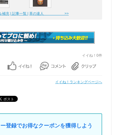
ル補充
| 記事一覧 |
革の達人 >>
イイね！0件
イイね！ランキングページへ
マイカー登録でお得なクーポンを獲得しよう