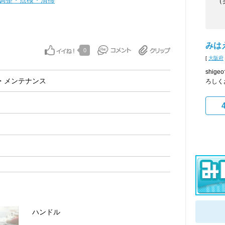
調整・点検・清掃
（
みは
0
[
大阪府
shi
・メンテナンス
ろしく
ハンドル