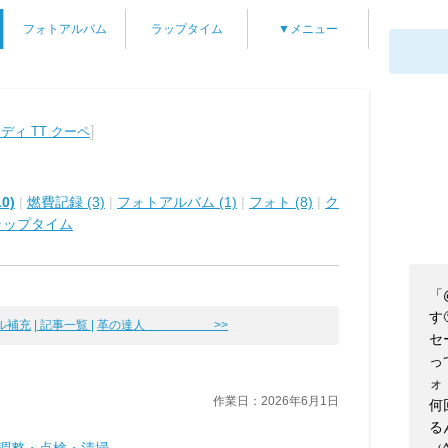
フォトアルバム
ラップタイム
▼メニュー
]
ディ TT クーペ
0)
|
燃費記録 (3)
|
フォトアルバム (1)
|
フォト (8)
|
ク
ラップタイム
「
す
ル補充
| 記事一覧 |
革の達人 >>
セ
っ
ォ
作業日：2026年6月1日
何
る