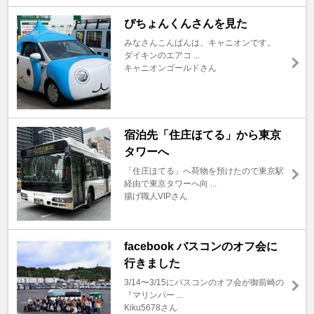
ぴちょんくんさんを見た
みなさんこんばんは、キャニオンです。
ダイキンのエアコ ...
キャニオンゴールドさん
宿泊先「住庄ほてる」から東京
タワーへ
「住庄ほてる」へ荷物を預けたので東京駅
経由で東京タワーへ向 ...
揚げ職人VIPさん
facebook バスコンのオフ会に
行きました
3/14〜3/15にバスコンのオフ会が御前崎の
『マリンパー ...
Kiku5678さん