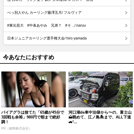
べっ別人やん カーリング藤澤五月/ フルヴィア
#東出昌大 #中条あやみ 兄弟？ #そ .../ naruu
日本ジュニアカーリング選手権大会/ hiro yamada
今あなたにおすすめ
バイアグラは捨てた「65歳が45分で
河口湖de車中泊😪から〜の、富士山
3回戦も余裕」980円で朝まで絶好
🗻眺めて、江ノ島🏝まで、ALL下道
調！
🚗³...
PR（健商株式会社）