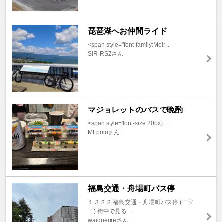
琵琶湖へお仲間ライド
<span style="font-family:Meir ...
SiR-RSZさん
マジョレットのバスで晩酌
<span style='font-size:20px;l ...
MLpoloさん
福島交通・舟場町バス停
１３２２ 福島交通・舟場町バス停 (￣▽
￣) 街中で見る ...
waiqueureさん