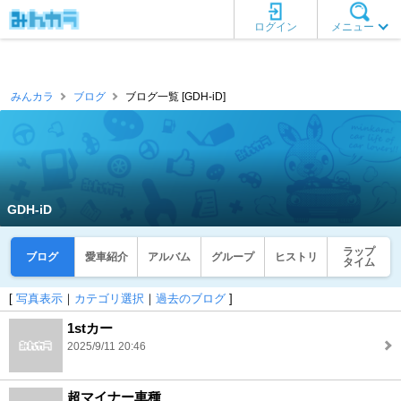
ログイン
メニュー
みんカラ
ブログ
ブログ一覧 [GDH-iD]
GDH-iD
ラップ
ブログ
愛車紹介
アルバム
グループ
ヒストリ
タイム
[
写真表示
｜
カテゴリ選択
｜
過去のブログ
]
1stカー
2025/9/11 20:46
超マイナー車種