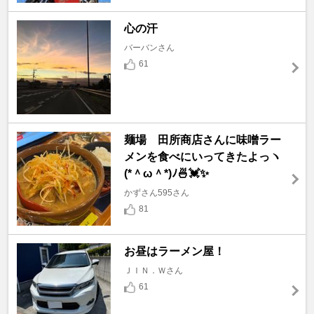
心の汗
バーバンさん
61
麺場 田所商店さんに味噌ラー
メンを食べにいってきたよっヽ
(*＾ω＾*)ﾉ🍜💓✨
かずさん595さん
81
お昼はラーメン屋！
ＪＩＮ．Ｗさん
61