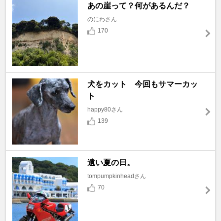
あの崖って？何があるんだ？
のにわさん
170
犬をカット 今回もサマーカッ
ト
happy80さん
139
遠い夏の日。
tompumpkinheadさん
70