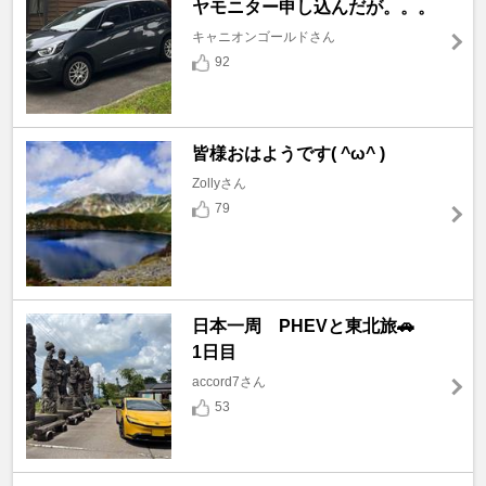
ヤモニター申し込んだが。。。
キャニオンゴールドさん
92
皆様おはようです( ^ω^ )
Zollyさん
79
日本一周 PHEVと東北旅🚗
1日目
accord7さん
53