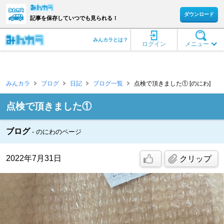
ダウンロード
記事を保存していつでも見られる！
みんカラとは？
ログイン
メニュー
みんカラ
ブログ
日記
ブログ一覧
点検で頂きました① [のにわ]
点検で頂きました①
ブログ
のにわのページ
2022年7月31日
クリップ