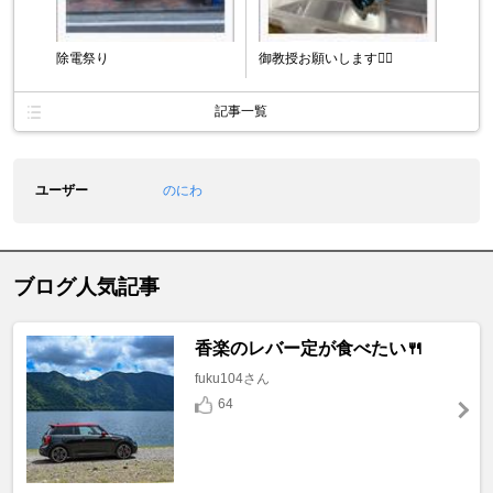
除電祭り
御教授お願いします🙇‍♂️
記事一覧
ユーザー
のにわ
ブログ人気記事
香楽のレバー定が食べたい🍴
fuku104さん
64