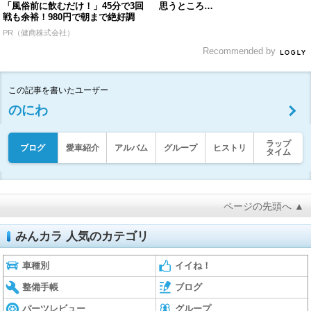
「風俗前に飲むだけ！」45分で3回
思うところ…
戦も余裕！980円で朝まで絶好調
PR（健商株式会社）
Recommended by
この記事を書いたユーザー
のにわ
ラップ
ブログ
愛車紹介
アルバム
グループ
ヒストリ
タイム
ページの先頭へ ▲
みんカラ 人気のカテゴリ
車種別
イイね！
整備手帳
ブログ
パーツレビュー
グループ