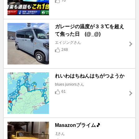
70
ガレージの温度が３３℃を超え
て焦った日 (@_@)
エイジングさん
248
れいわはちねんはちがつようか
blues juniorsさん
61
Masazonプライム🎵
.ξさん