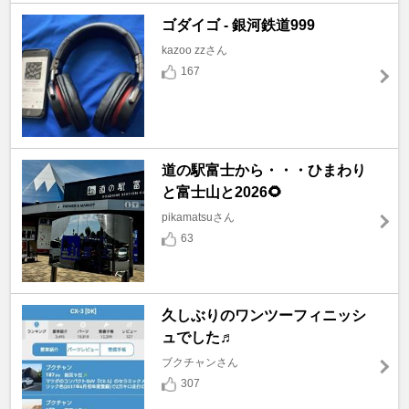
ゴダイゴ - 銀河鉄道999
kazoo zzさん
167
道の駅富士から・・・ひまわり
と富士山と2026🌻
pikamatsuさん
63
久しぶりのワンツーフィニッシ
ュでした♬
ブクチャンさん
307