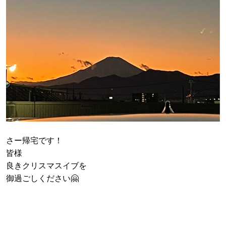
さー帰宅です！
皆様
良きクリスマスイブを
御過ごしください🤗