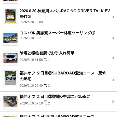
2026.6.20 神奈川スバルRACING DRIVER TALK EV
ENT①
2026/6/20 22:09
白スバル 奥志賀スーパー林道ツーリング①
2026/6/30 02:21
除電と犠牲被膜でお手入れ簡単
2026/5/19 11:58
1
福井オフ ２日目③SUBAROAD愛知コース→恐怖
の帰宅
2026/5/10 09:40
3
福井オフ ２日目②聖地✨中津スバル🙏に
2026/5/10 07:18
2
福井オフ ２日目①SUBAROAD岐阜コース