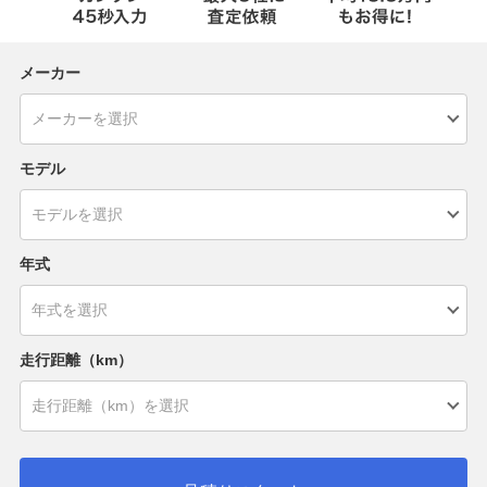
メーカー
モデル
年式
走行距離（km）