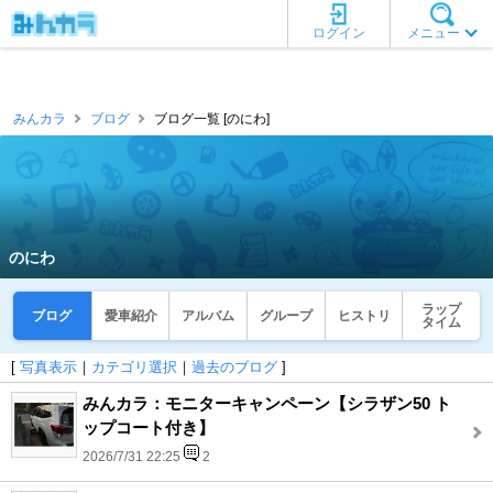
ログイン
メニュー
みんカラ
ブログ
ブログ一覧 [のにわ]
のにわ
ラップ
ブログ
愛車紹介
アルバム
グループ
ヒストリ
タイム
[
写真表示
｜
カテゴリ選択
｜
過去のブログ
]
みんカラ：モニターキャンペーン【シラザン50 ト
ップコート付き】
2026/7/31 22:25
2