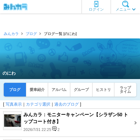
ログイン
メニュー
みんカラ
ブログ
ブログ一覧 [のにわ]
のにわ
ラップ
ブログ
愛車紹介
アルバム
グループ
ヒストリ
タイム
[
写真表示
｜
カテゴリ選択
｜
過去のブログ
]
みんカラ：モニターキャンペーン【シラザン50 ト
ップコート付き】
2026/7/31 22:25
2