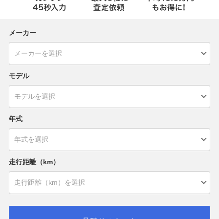
メーカー
モデル
年式
走行距離（km）