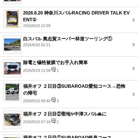
2026.6.20 神奈川スバルRACING DRIVER TALK EV
ENT①
2026/6/20 22:09
白スバル 奥志賀スーパー林道ツーリング①
2026/6/30 02:21
除電と犠牲被膜でお手入れ簡単
2026/5/19 11:58
1
福井オフ ２日目③SUBAROAD愛知コース→恐怖
の帰宅
2026/5/10 09:40
3
福井オフ ２日目②聖地✨中津スバル🙏に
2026/5/10 07:18
2
福井オフ ２日目①SUBAROAD岐阜コース