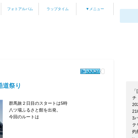
フォトアルバム
ラップタイム
▼メニュー
酷道祭り
「
チ！
群馬旅２日目のスタートは5時
20
八ツ場ふるさと館を出発。
21
今回のルートは
3
テ
灼