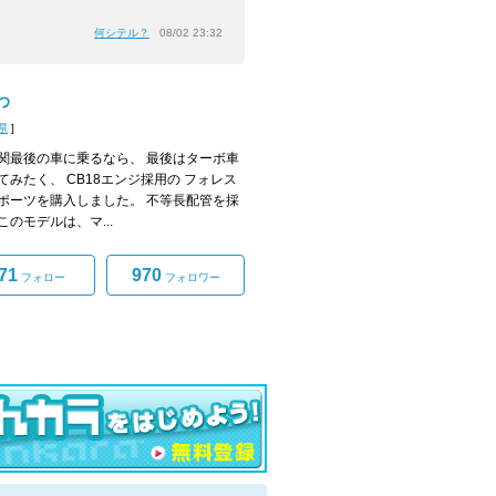
」
何シテル？
08/02 23:32
わ
県
]
関最後の車に乗るなら、 最後はターボ車
てみたく、 CB18エンジ採用の フォレス
ポーツを購入しました。 不等長配管を採
このモデルは、マ...
71
970
フォロー
フォロワー