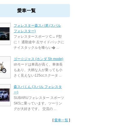
愛車一覧
フォレスター森スバ弟 (スバル
フォレスター)
フォレスタースポーツ C→ F型
に！ 通勤途中 左サイドバックに
ナイスタックルを喰らい� ...
ゴー☆ジャス (ホンダ Sh mode)
shモードは車高が高く、車体長
もあり、大柄な人が乗っても小
さく見えない125ccスクータ ...
森スバくん (スバル フォレスタ
ー)
SUBARUフォレスター スポーツ
SK5に乗っています。ツーリン
グが大好きです。 交流の ...
[
愛車一覧
]