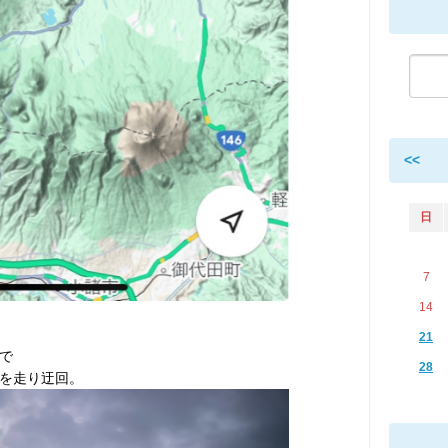
<<
日
7
14
21
で
28
を走り迂回。