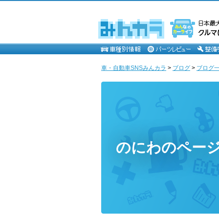
車・自動車SNSみんカラ
>
ブログ
>
ブログ一
のにわのペー