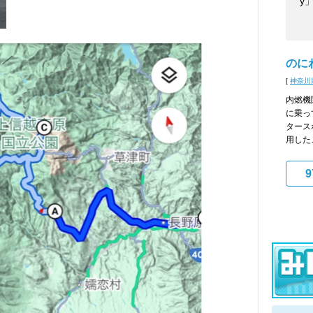
y
のに
[
神奈川
内燃機
に乗っ
タース
用した
9