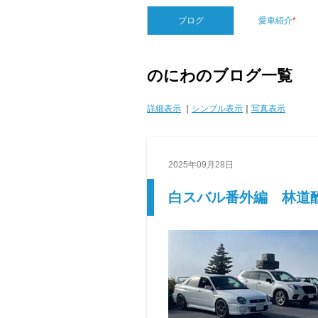
ブログ
愛車紹介
*
のにわのブログ一覧
詳細表示
｜
シンプル表示
｜
写真表示
2025年09月28日
白スバル番外編 林道