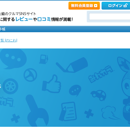
覧 [のにわ]
ジ