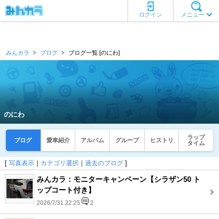
ログイン
メニュー
みんカラ
ブログ
ブログ一覧 [のにわ]
のにわ
ラップ
ブログ
愛車紹介
アルバム
グループ
ヒストリ
タイム
[
写真表示
｜
カテゴリ選択
｜
過去のブログ
]
みんカラ：モニターキャンペーン【シラザン50 ト
ップコート付き】
2026/7/31 22:25
2