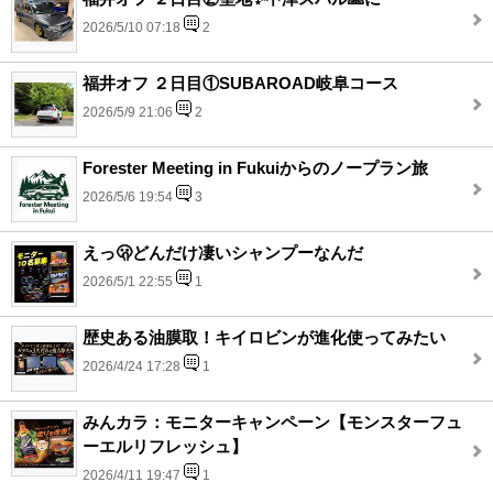
2026/5/10 07:18
2
福井オフ ２日目①SUBAROAD岐阜コース
2026/5/9 21:06
2
Forester Meeting in Fukuiからのノープラン旅
2026/5/6 19:54
3
えっ🫢どんだけ凄いシャンプーなんだ
2026/5/1 22:55
1
歴史ある油膜取！キイロビンが進化使ってみたい
2026/4/24 17:28
1
みんカラ：モニターキャンペーン【モンスターフュ
ーエルリフレッシュ】
2026/4/11 19:47
1