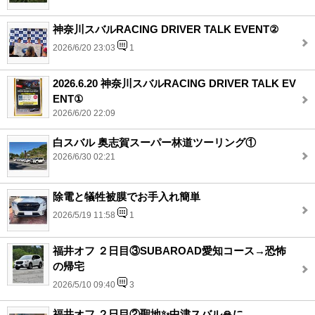
神奈川スバルRACING DRIVER TALK EVENT②
2026/6/20 23:03
1
2026.6.20 神奈川スバルRACING DRIVER TALK EV
ENT①
2026/6/20 22:09
白スバル 奥志賀スーパー林道ツーリング①
2026/6/30 02:21
除電と犠牲被膜でお手入れ簡単
2026/5/19 11:58
1
福井オフ ２日目③SUBAROAD愛知コース→恐怖
の帰宅
2026/5/10 09:40
3
福井オフ ２日目②聖地✨中津スバル🙏に