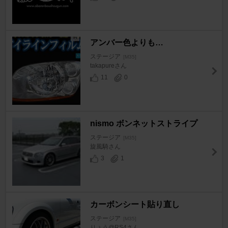
アンバー色よりも…
ステージア
[M35]
takapureさん
11
0
nismo ボンネットストライプ
ステージア
[M35]
旋風騎さん
3
1
カーボンシート貼り直し
ステージア
[M35]
りょう@RS4さん