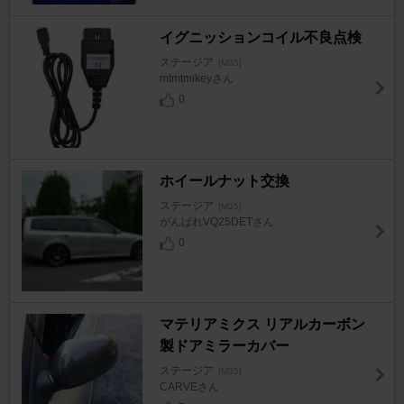
イグニッションコイル不良点検
ステージア
[M35]
mtmtmikeyさん
0
ホイールナット交換
ステージア
[M35]
がんばれVQ25DETさん
0
マテリアミクス リアルカーボン
製ドアミラーカバー
ステージア
[M35]
CARVEさん