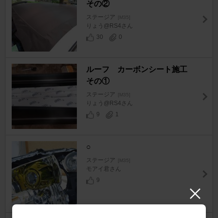
その②
ステージア
[M35]
りょう@RS4さん
30
0
ルーフ カーボンシート施工
その①
ステージア
[M35]
りょう@RS4さん
9
1
○
ステージア
[M35]
モアイ君さん
9