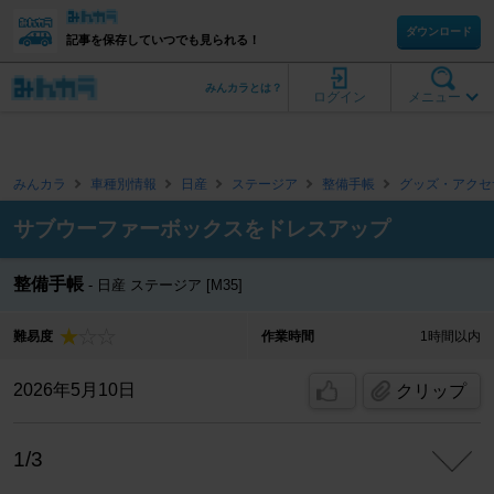
ダウンロード
記事を保存していつでも見られる！
みんカラとは？
ログイン
メニュー
みんカラ
車種別情報
日産
ステージア
整備手帳
グッズ・アクセ
サブウーファーボックスをドレスアップ
整備手帳
日産 ステージア [M35]
難易度
作業時間
1時間以内
2026年5月10日
クリップ
1/3