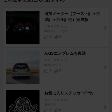
追加メーター（ブースト計＋油
温計＋油圧計他）完成版
ステージア
[M35]
夢はＧＴ－Ｒさん
1
0
AXISエンブレムを復活
ステージア
[M35]
ほろにがさん
9
0
お気に入りステッカー(^^)v
ステージア
[M35]
猿神さん
1
0