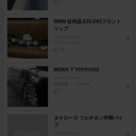
7
BMW 社外品 E92.E93フロント
リップ
ステージア
[M35]
サトジュンさん
19
WORK ｳﾞｱﾘｱﾝﾂｧV5S
ステージア
[M35]
かばお君。。アルさん
0
タケローズ フルチタン中間パイ
プ
ステージア
[M35]