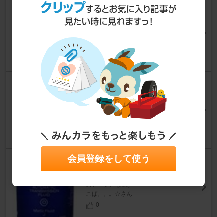
6か月定期点検
ステージア
[M35]
FMTKさん
3
テールランプ外し
ステージア
[M35]
こば。。。☆さん
0
会員登録をして使う
６ヶ月点検＆オイル＆ＡＴＦ交
換
ステージア
[M35]
こば。。。☆さん
0