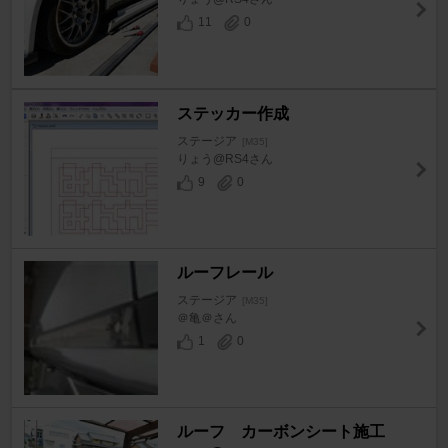
11
0
ステッカー作成
ステージア
[M35]
りょう@RS4さん
9
0
ルーフレール
ステージア
[M35]
＠亀＠さん
1
0
ルーフ カーボンシート施工