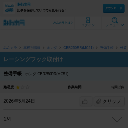
ダウンロード
記事を保存していつでも見られる！
みんカラとは？
ログイン
メニュー
みんカラ
車種別情報
ホンダ
CBR250RR(MC51)
整備手帳
外装
レーシングフック取付け
整備手帳
ホンダ CBR250RR(MC51)
難易度
作業時間
1時間以内
2026年5月24日
クリップ
1/4