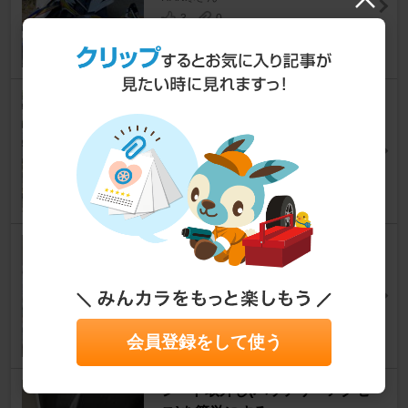
3
0
ショートスタンド交換 [完全版]
CBR250RR(MC51)
mskzkidさん
11
0
セルフメンテナンスの基本、オ
イル交換をする
CBR250RR(MC51)
葛葉さん
3
会員登録をして使う
シート取外し(バッテリーアクセ