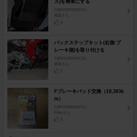
ス)を簡単にする
CBR250RR(MC51)
葛葉さん
9
バックステップキット(右側:ブ
レーキ側)を取り付ける
CBR250RR(MC51)
葛葉さん
2
Fブレーキパッド交換（18,383k
m）
CBR250RR(MC51)
6Genさん
5