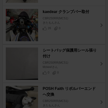
kaedear クランプバー取付
CBR250RR(MC51)
きたもんさん
26
0
シートバッグ保護用シール張り
付け
CBR250RR(MC51)
Mckee!さん
0
0
POSH Faith リボルバーエンド
へ交換
CBR250RR(MC51)
きたもんさん