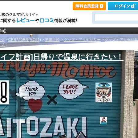
ンダ
>
CBR250RR(MC51)
>
整備手帳
>
グッズ・アクセサリー
>
グッズ・アクセサリ
もん]
イクライフ計画]日帰りで温泉に行きたい！