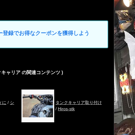
マイカー登録でお得なクーポンを獲得しよう
クキャリア の関連コンテンツ )
ィに
/
シ
タンクキャリア取り付け
/
Hiros-stk