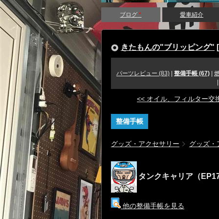
ブログ
*
愛車紹介
きたもんの"ブリッピング"
[
パーツレビュー (83)
|
整備手帳 (67)
|
燃
<< オイル、フィルター交
整備手帳
グッズ・アクセサリー
グッズ・
タンクキャリア（EP17
他の整備手帳を見る