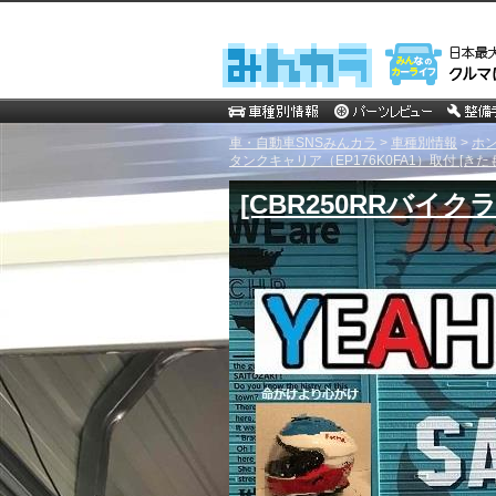
車・自動車SNSみんカラ
>
車種別情報
>
ホ
タンクキャリア（EP176K0FA1）取付 [きた
[CBR250RRバ