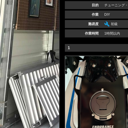
目的
チューニング
作業
DIY
難易度
初級
作業時間
1時間以内
1