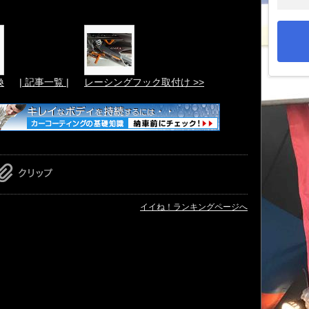
換
| 記事一覧 |
レーシングフック取付け >>
イイね！ランキングページへ