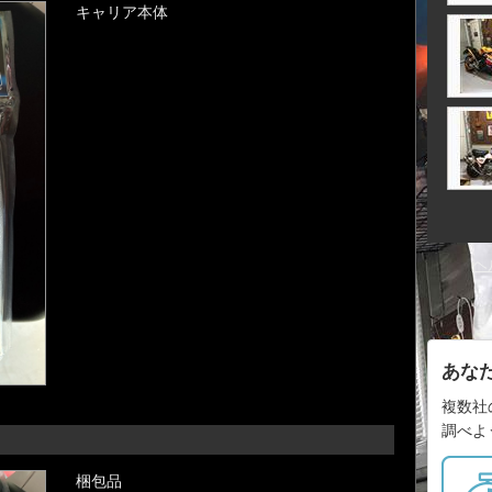
キャリア本体
ヘ
あな
複数社
調べよ
梱包品