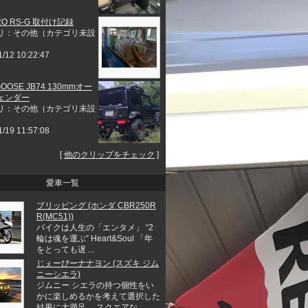
RO RS-G 取付け記録
リ：その他（カテゴリ未設
1/12 10:22:47
GOOSE JB74 130mmオー
ェンダー
リ：その他（カテゴリ未設
1/19 11:57:08
[
他のクリップをチェック
]
愛車一覧
ブリッピング (ホンダ CBR250R
R(MC51))
バイクは人生の「エンタメ」 “2
輪は魂を運ぶ” Heart&Soul 「年
をとっても遅 ...
じぇーびーナナヨン (スズキ ジム
ニーシエラ)
ジムニー シエラの持つ個性をい
かに楽しめるかを考えて選択した
結果に大満足。 スクエアな ...