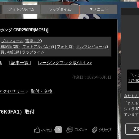
フォトアルバム
ラップタイム
▼メニュー
]
ホンダ CBR250RR(MC51)
プロフィール
(
愛車ログ
)
費記録 (29)
|
フォトアルバム (8)
|
フォト (3)
|
クルマレビュー (2)
|
買い物記録
|
ラップタイム
換
| 記事一覧 |
レーシングフック取付け >>
「い
作業日：2026年6月6日
27/49
アクセサリー
取付・交換
きたもん
「きたも
シエラJC
6K0FA1）取付
ています
23
0