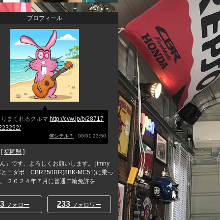
プロフィール
じりまくれるクルマ
http://cvw.jp/b/28717
223292/
」
何シテル？
08/01 23:50
[
福岡県
]
ん」です。よろしくお願いします。 jimny
とニダボ CBR250RR(8BK-MC51)に乗っ
。 ２０２４年７月に普通二輪免許を...
3
233
フォロー
フォロワー