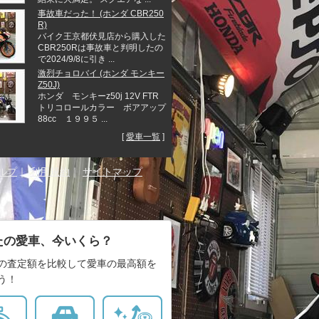
事故車だった！ (ホンダ CBR250
R)
バイク王京都伏見店から購入した
CBR250Rは事故車と判明したの
で2024/9/8に引き ...
激烈チョロバイ (ホンダ モンキー
Z50J)
ホンダ モンキーz50j 12V FTR
トリコロールカラー ボアアップ
88cc １９９５ ...
[
愛車一覧
]
ルプ
｜
利用規約
｜
サイトマップ
たの愛車、今いくら？
の査定額を比較して愛車の最高額を
う！