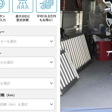
カー
ル
距離（km）