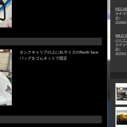
RECA
カテゴ
定）
2026/0
WILD 
バーフ
カテゴ
定）
タンクキャリアの上に4LサイズのNorth face
2025/1
バッグをゴムネットで固定