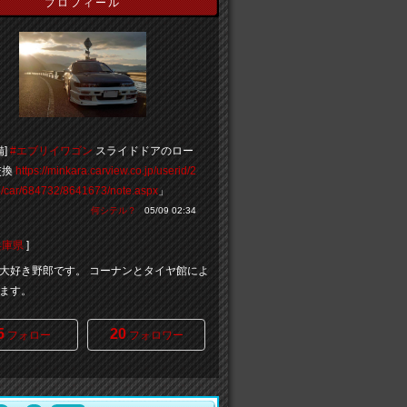
プロフィール
備]
#エブリイワゴン
スライドドアのロー
交換
https://minkara.carview.co.jp/userid/2
/car/684732/8641673/note.aspx
」
何シテル？
05/09 02:34
兵庫県
]
大好き野郎です。 コーナンとタイヤ館によ
ます。
5
20
フォロー
フォロワー