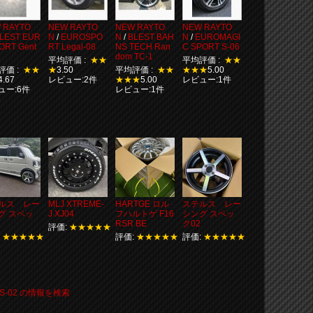
 RAYTO
NEW RAYTO
NEW RAYTO
NEW RAYTO
LEST EUR
N
/
EUROSPO
N
/
BLEST BAH
N
/
EUROMAGI
ORT Gent
RT Legal-08
NS TECH Ran
C SPORT S-06
dom TC-1
平均評価 :
★★
平均評価 :
★★
評価 :
★★
★
3.50
平均評価 :
★★
★★★
5.00
4.67
レビュー:2件
★★★
5.00
レビュー:1件
ュー:6件
レビュー:1件
ルス レー
MLJ XTREME-
HARTGE ロル
ステルス レー
グ スペッ
J XJ04
フハルトゲ F16
シング スペッ
RSR BE
ク02
評価:
★★★★★
:
★★★★★
評価:
★★★★★
評価:
★★★★★
rt S-02 の情報を検索