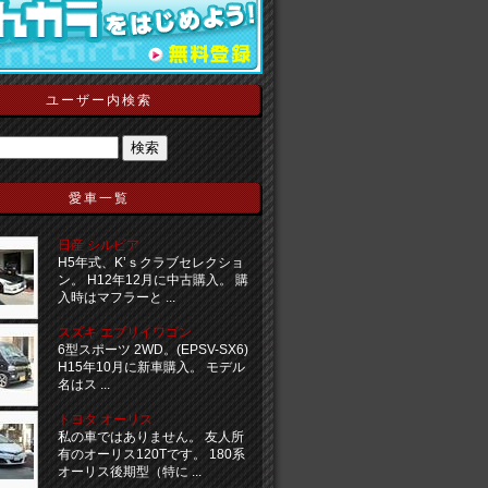
ユーザー内検索
愛車一覧
日産 シルビア
H5年式、K’ｓクラブセレクショ
ン。 H12年12月に中古購入。 購
入時はマフラーと ...
スズキ エブリイワゴン
6型スポーツ 2WD。(EPSV-SX6)
H15年10月に新車購入。 モデル
名はス ...
トヨタ オーリス
私の車ではありません。 友人所
有のオーリス120Tです。 180系
オーリス後期型（特に ...