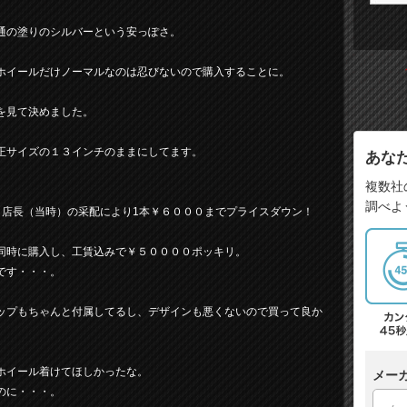
通の塗りのシルバーという安っぽさ。
ホイールだけノーマルなのは忍びないので購入することに。
を見て決めました。
正サイズの１３インチのままにしてます。
あな
複数社
調べよ
、店長（当時）の采配により1本￥６０００までプライスダウン！
同時に購入し、工賃込みで￥５００００ポッキリ。
です・・・。
ップもちゃんと付属してるし、デザインも悪くないので買って良か
ホイール着けてほしかったな。
メー
のに・・・。