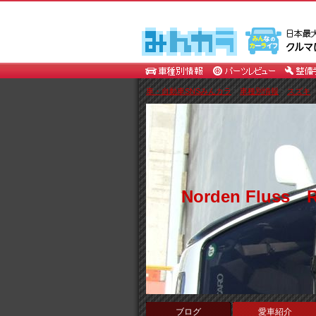
車・自動車SNSみんカラ
>
車種別情報
>
スズキ
Norden Fluss R
ブログ
愛車紹介