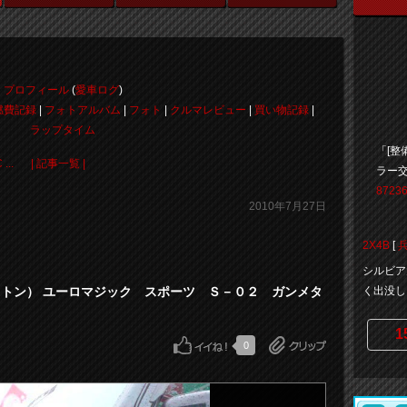
プロフィール
(
愛車ログ
)
燃費記録
|
フォトアルバム
|
フォト
|
クルマレビュー
|
買い物記録
|
ラップタイム
「[整
...
| 記事一覧 |
ラー
87236
2010年7月27日
2X4B
[
シルビア
ーレイトン） ユーロマジック スポーツ Ｓ－０２ ガンメタ
く出没し
1
0