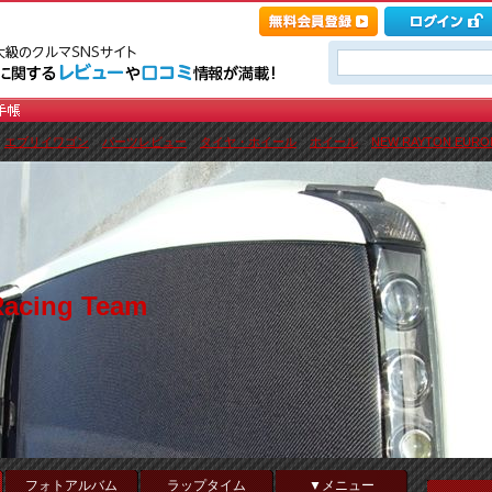
>
エブリイワゴン
>
パーツレビュー
>
タイヤ・ホイール
>
ホイール
>
NEW RAYTON EUROMA
acing Team
フォトアルバム
ラップタイム
▼メニュー