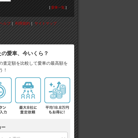
[
愛車一覧
]
ヘルプ
｜
利用規約
｜
サイトマップ
たの愛車、今いくら？
の査定額を比較して愛車の最高額を
う！
カー