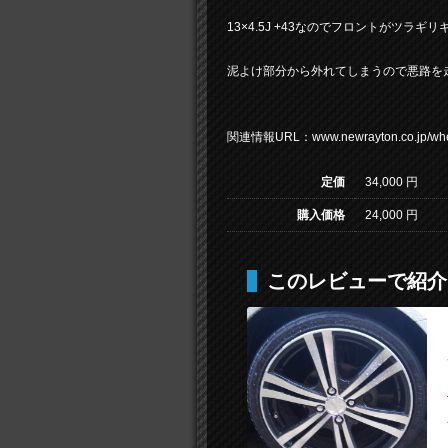
13×4.5J +43なのでフロントがツ
泥よけ部分から外れてしまうので悪路を
関連情報URL：www.newrayton.co.jp/wheel/
定価
34,000 円
購入価格
24,000 円
このレビューで紹介