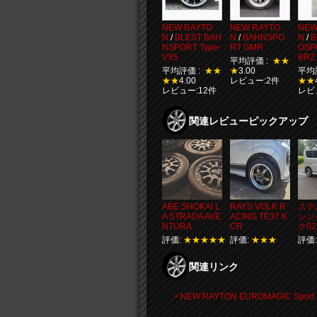
NEW RAYTO
NEW RAYTO
NEW
N
/
BLEST BAH
N
/
BAHNSPO
N
/
B
NSPORT Type-
RT GMR
OSP
VX5
BRZ
平均評価 :
★★
平均評価 :
★★
★
3.00
平均
★★
4.00
レビュー:2件
★★
レビュー:12件
レビ
関連レビューピックアップ
ABE SHOKAI L
RAYS VOLK R
ステ
A STRADA AVE
ACING TE37 K
シン
NTURA
CR
ク02
評価:
★★★★★
評価:
★★★
評価
関連リンク
> NEW RAYTON EUROMAGIC Spo