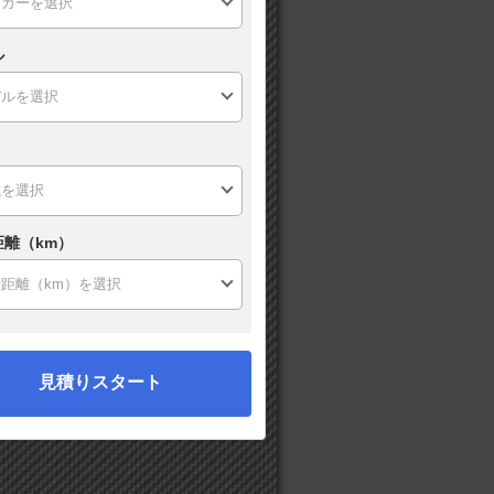
ル
距離（km）
見積りスタート