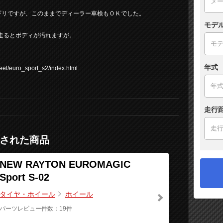
ラギリギリですが、このままでディーラー車検もＯＫでした。
モデ
走るとボディが汚れますが。
年式
euro_sport_s2/index.html
走行
された商品
NEW RAYTON EUROMAGIC
Sport S-02
タイヤ・ホイール
ホイール
パーツレビュー件数：19件