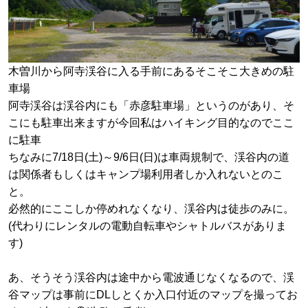
木曽川から阿寺渓谷に入る手前にあるそこそこ大きめの駐
車場
阿寺渓谷は渓谷内にも「赤彦駐車場」というのがあり、そ
こにも駐車出来ますが今回私はハイキング目的なのでここ
に駐車
ちなみに7/18日(土)～9/6日(日)は車両規制で、渓谷内の道
は関係者もしくはキャンプ場利用者しか入れないとのこ
と。
必然的にここしか停めれなくなり、渓谷内は徒歩のみに。
(代わりにレンタルの電動自転車やシャトルバスがありま
す)
あ、そうそう渓谷内は途中から電波通じなくなるので、渓
谷マップは事前にDLしとくか入口付近のマップを撮ってお