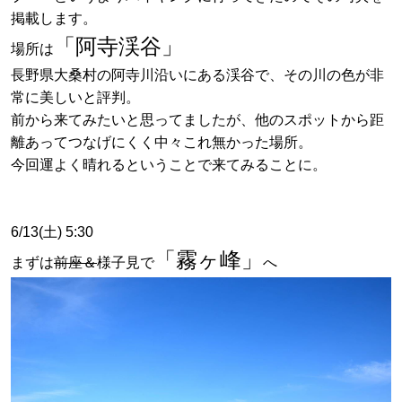
掲載します。
「阿寺渓谷」
場所は
長野県大桑村の阿寺川沿いにある渓谷で、その川の色が非
常に美しいと評判。
前から来てみたいと思ってましたが、他のスポットから距
離あってつなげにくく中々これ無かった場所。
今回運よく晴れるということで来てみることに。
6/13(土) 5:30
「霧ヶ峰」
まずは
前座＆
様子見で
へ