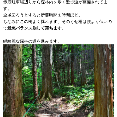
赤彦駐車場辺りから森林内を歩く遊歩道が整備されてま
す。
全域回ろうとすると所要時間１時間ほど。
ちなみにこの橋よく揺れます、そのくせ柵は腰より低いの
で
最悪バランス崩して落ちます。
緑綺麗な森林の道を進みます。