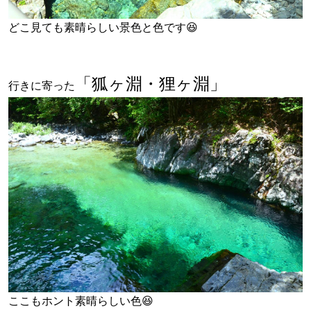
どこ見ても素晴らしい景色と色です😆
「狐ヶ淵・狸ヶ淵」
行きに寄った
ここもホント素晴らしい色😆