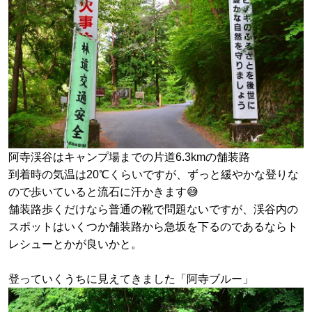
阿寺渓谷はキャンプ場までの片道6.3kmの舗装路
到着時の気温は20℃くらいですが、ずっと緩やかな登りな
ので歩いていると流石に汗かきます😅
舗装路歩くだけなら普通の靴で問題ないですが、渓谷内の
スポットはいくつか舗装路から急坂を下るのであるならト
レシューとかが良いかと。
登っていくうちに見えてきました「阿寺ブルー」