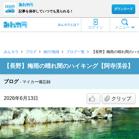
ダウンロード
記事を保存していつでも見られる！
みんカラとは？
ログイン
メニュー
みんカラ
ブログ
旅行/地域
ブログ一覧
【長野】梅雨の晴れ間のハイキン
【長野】梅雨の晴れ間のハイキング【阿寺渓谷】
ブログ
マイカー備忘録
2026年6月13日
クリップ