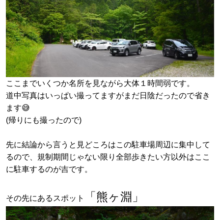
ここまでいくつか名所を見ながら大体１時間弱です。
道中写真はいっぱい撮ってますがまだ日陰だったので省き
ます😅
(帰りにも撮ったので)
先に結論から言うと
見どころはこの駐車場周辺に集中して
るので、
規制期間じゃない限り
全部歩きたい方以外はここ
に駐車するのが吉です。
「熊ヶ淵」
その先にあるスポット