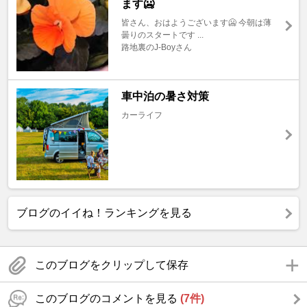
ます🥶
皆さん、おはようございます🥶 今朝は薄
曇りのスタートです ...
路地裏のJ-Boyさん
車中泊の暑さ対策
カーライフ
ブログのイイね！ランキングを見る
このブログをクリップして保存
このブログのコメントを見る
(7件)