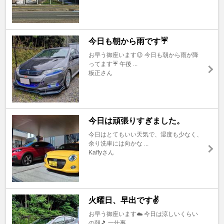
今日も朝から雨です☔
お早う御座います😉 今日も朝から雨が降
ってます☔️ 午後 ...
板正さん
今日は頑張りすぎました。
今日はとてもいい天気で、湿度も少なく、
余り洗車には向かな ...
Kaffyさん
火曜日、早出です✌️
お早う御座います☁️ 今日は涼しいくらい
の朝🎵 一仕事、 ...