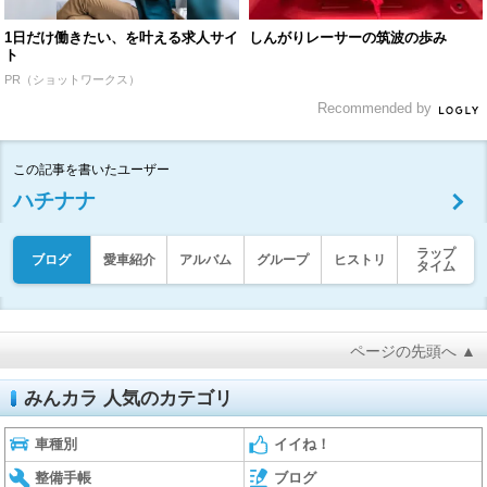
1日だけ働きたい、を叶える求人サイ
しんがりレーサーの筑波の歩み
ト
PR（ショットワークス）
Recommended by
この記事を書いたユーザー
ハチナナ
ラップ
ブログ
愛車紹介
アルバム
グループ
ヒストリ
タイム
ページの先頭へ ▲
みんカラ 人気のカテゴリ
車種別
イイね！
整備手帳
ブログ