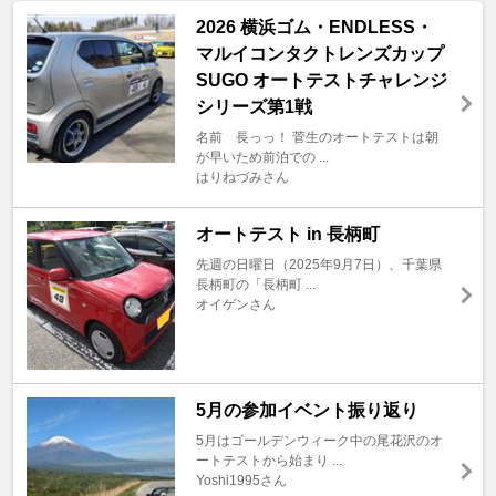
2026 横浜ゴム・ENDLESS・
マルイコンタクトレンズカップ
SUGO オートテストチャレンジ
シリーズ第1戦
名前 長っっ！ 菅生のオートテストは朝
が早いため前泊での ...
はりねづみさん
オートテスト in 長柄町
先週の日曜日（2025年9月7日）、千葉県
長柄町の「長柄町 ...
オイゲンさん
5月の参加イベント振り返り
5月はゴールデンウィーク中の尾花沢のオ
ートテストから始まり ...
Yoshi1995さん