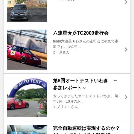
六連星★彡TC2000走行会
team六連星★彡さんの走行会に初めて参
加です。 約1年 ...
か--きさん
第8回オートテストいわき ～
参加レポート～
やってきましたオートテストいわき。 毎
年5月、10月のお ...
エブリィ～さん
完全自動運転は実現するのか？