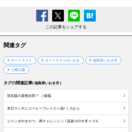
この記事をシェアする
関連タグ
オートテスト
オートテストinいわき
福島県いわき市
三崎公園
タグの関連記事
( 福島県いわき市 )
現在版の星桃次郎？…/ 銀狐
本日ランチにコーヒーブレイクへ😋/ くろむら
ジャンボやきかつ、再チャレンジ
/ 温泉ｿﾑﾘｴ☆まっつん