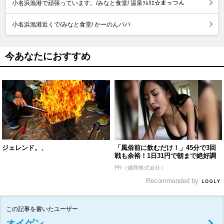
小名浜漁港で頑張っています。/みなと食堂/ 温泉ｿﾑﾘｴ☆まっつん
小名浜漁港近くで/みなと食堂/ かーのんパパ
今あなたにおすすめ
ジェレンド。、
「風俗前に飲むだけ！」45分で3回
戦も余裕！1日31円で朝まで絶好調
PR（健商株式会社）
Recommended by
この記事を書いたユーザー
オイゲン