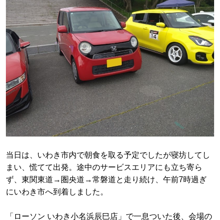
当日は、いわき市内で朝食を取る予定でしたが寝坊してし
まい、慌てて出発。途中のサービスエリアにも立ち寄ら
ず、東関東道→圏央道→常磐道と走り続け、午前7時過ぎ
にいわき市へ到着しました。
「ローソン いわき小名浜辰巳店」で一息ついた後、会場の