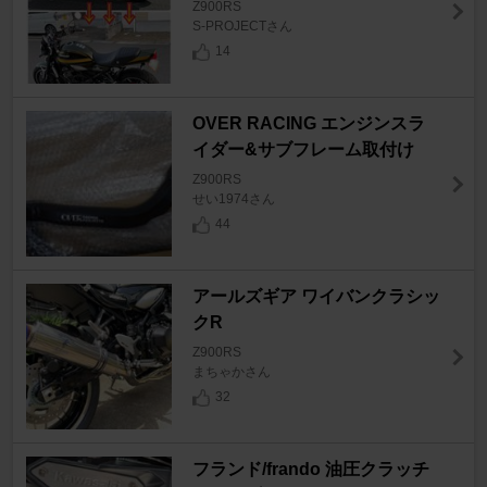
Z900RS
S-PROJECTさん
14
OVER RACING エンジンスラ
イダー&サブフレーム取付け
Z900RS
せい1974さん
44
アールズギア ワイバンクラシッ
クR
Z900RS
まちゃかさん
32
フランド/frando 油圧クラッチ