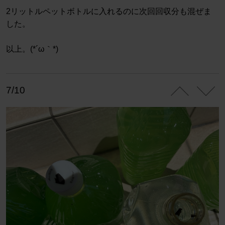
2リットルペットボトルに入れるのに次回回収分も混ぜま
した。
以上。(*´ω｀*)
7/10