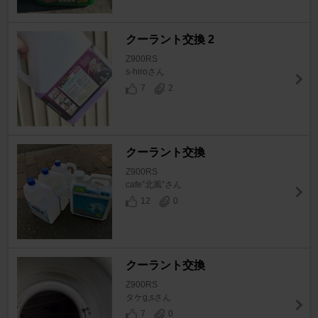
クーラント交換 2
Z900RS
s-hiroさん
7
2
クーラント交換
Z900RS
cafe”北風”さん
12
0
クーラント交換
Z900RS
タケg,sさん
7
0