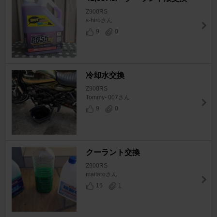
Z900RS
s-hiroさん
9
0
冷却水交換
Z900RS
Tommy- 007さん
9
0
クーラント交換
Z900RS
maitaroさん
16
1