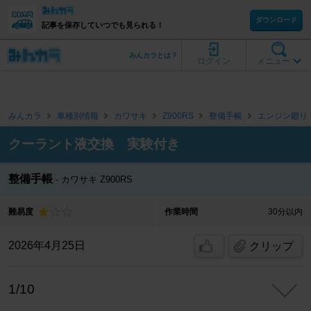
ダウンロード
記事を保存していつでも見られる！
みんカラとは？
ログイン
メニュー
みんカラ
車種別情報
カワサキ
Z900RS
整備手帳
エンジン廻り
クーラント液交換 実験付き
整備手帳
カワサキ Z900RS
難易度
作業時間
30分以内
2026年4月25日
クリップ
1/10