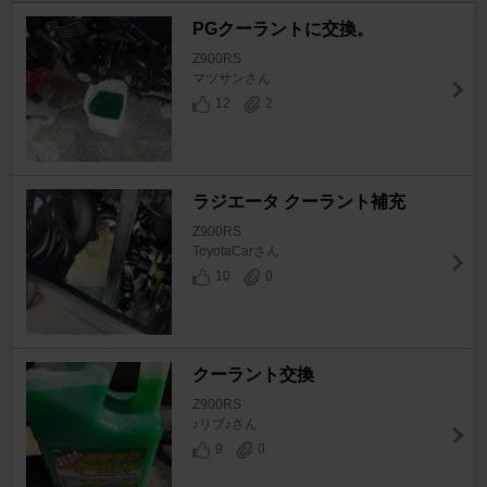
PGクーラントに交換。
Z900RS
マツサンさん
12
2
ラジエータ クーラント補充
Z900RS
ToyotaCarさん
10
0
クーラント交換
Z900RS
♪リブ♪さん
9
0