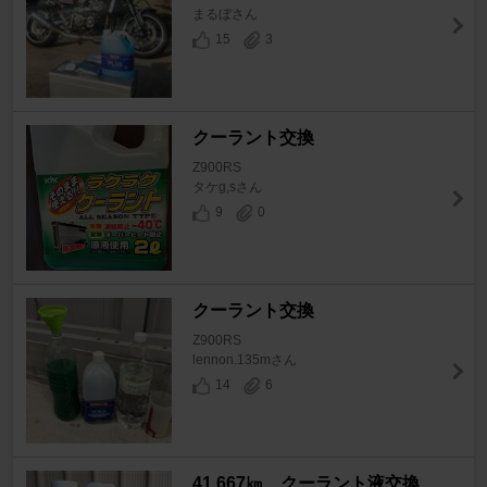
まるぼさん
15
3
クーラント交換
Z900RS
タケg,sさん
9
0
クーラント交換
Z900RS
lennon.135mさん
14
6
41,667㎞ クーラント液交換