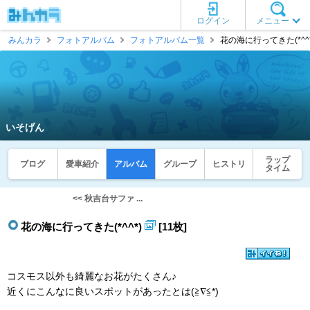
ログイン
メニュー
みんカラ
フォトアルバム
フォトアルバム一覧
花の海に行ってきた(*^^*
いそげん
ラップ
ブログ
愛車紹介
アルバム
グループ
ヒストリ
タイム
<< 秋吉台サファ ...
花の海に行ってきた(*^^*)
[11枚]
コスモス以外も綺麗なお花がたくさん♪
近くにこんなに良いスポットがあったとは(≧∇≦*)