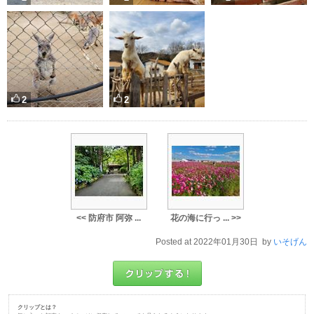
2
2
<< 防府市 阿弥 ...
花の海に行っ ... >>
Posted at 2022年01月30日 by
いそげん
クリップとは？