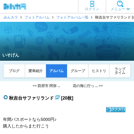
ログイン
メニュー
みんカラ
フォトアルバム
フォトアルバム一覧
秋吉台サファリランド [
いそげん
ラップ
ブログ
愛車紹介
アルバム
グループ
ヒストリ
タイム
<< 防府市 阿弥 ...
花の海に行っ ... >>
秋吉台サファリランド
[20枚]
年間パスポートなら5000円♪
購入したからまた行こう