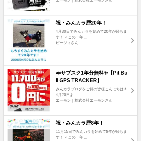
エーモン｜株式会社エーモンさん
祝・みんカラ歴20年！
4月30日でみんカラを始めて20年が経ちま
す！ ＜この一年 ...
ビージィさん
📣サブスク1年分無料✨【Pit Bu
ll GPS TRACKER】
みんカラブログをご覧の皆様こんにちは☀︎
4月20日よ ...
エーモン｜株式会社エーモンさん
祝・みんカラ歴8年！
11月15日でみんカラを始めて8年が経ちま
す！ ＜この一年 ...