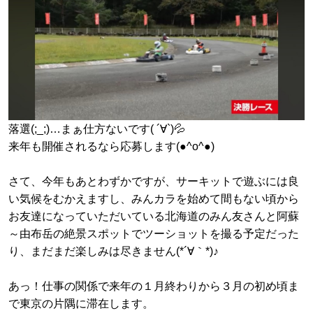
落選(;_;)…まぁ仕方ないです( ´∀`)💦
来年も開催されるなら応募します(●^o^●)
さて、今年もあとわずかですが、サーキットで遊ぶには良
い気候をむかえますし、みんカラを始めて間もない頃から
お友達になっていただいている北海道のみん友さんと阿蘇
～由布岳の絶景スポットでツーショットを撮る予定だった
り、まだまだ楽しみは尽きません(*´∀｀*)♪
あっ！仕事の関係で来年の１月終わりから３月の初め頃ま
で東京の片隅に滞在します。