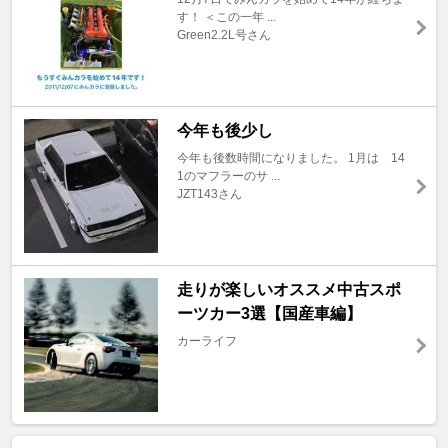
す！ ＜この一年 ...
Green2.2L号さん
今年も後少し
今年も後数時間になりました。 1月は 14
1のマフラーのサ ...
JZT143さん
走りが楽しいオススメ中古スポ
ーツカー3選【国産車編】
カーライフ