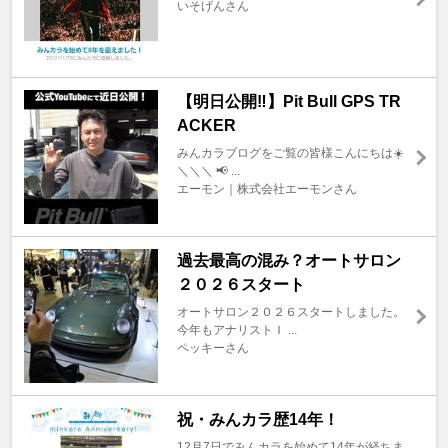
いそげんさん
【明日公開‼️】Pit Bull GPS TR
ACKER
みんカラブログをご覧の皆様こんにちは☀️
＼＼＼ 📢 ...
エーモン｜株式会社エーモンさん
過去最高の混み？オートサロン
２０２６スタート
オートサロン２０２６スタートしました。
今年もアナリストＩ ...
ペッキーさん
祝・みんカラ歴14年！
12月7日でみんカラを始めて14年が経ちま