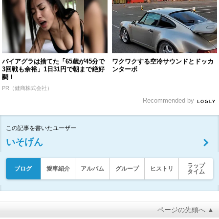
バイアグラは捨てた「65歳が45分で
ワクワクする空冷サウンドとドッカ
3回戦も余裕」1日31円で朝まで絶好
ンターボ
調！
PR（健商株式会社）
Recommended by
この記事を書いたユーザー
いそげん
ラップ
ブログ
愛車紹介
アルバム
グループ
ヒストリ
タイム
ページの先頭へ ▲