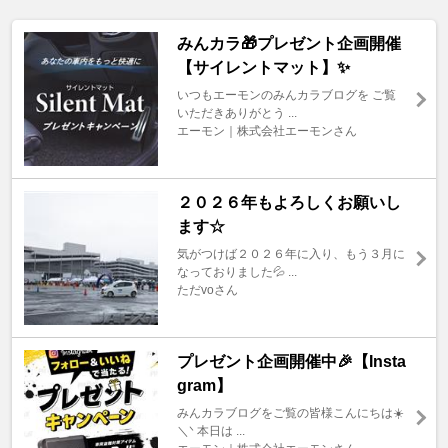
みんカラ🎁プレゼント企画開催
【サイレントマット】✨
いつもエーモンのみんカラブログを ご覧
いただきありがとう ...
エーモン｜株式会社エーモンさん
２０２６年もよろしくお願いし
ます☆
気がつけば２０２６年に入り、もう３月に
なっておりました💦 ...
ただvoさん
プレゼント企画開催中🎉【Insta
gram】
みんカラブログをご覧の皆様こんにちは☀️
＼ᐠ 本日は ...