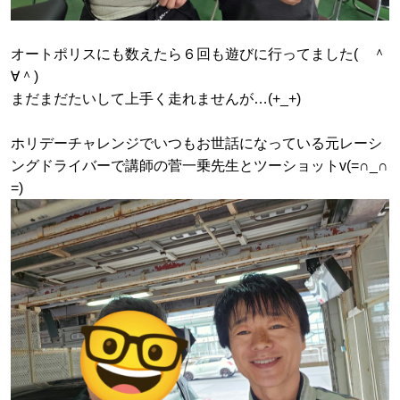
オートポリスにも数えたら６回も遊びに行ってました( ＾
∀＾)
まだまだたいして上手く走れませんが…(+_+)
ホリデーチャレンジでいつもお世話になっている元レーシ
ングドライバーで講師の菅一乗先生とツーショットv(=∩_∩
=)