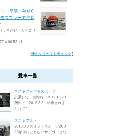
ット塗装 Arai G
 を缶スプレーで塗装
す
リ：その他（カテゴリ
）
7/14 09:53:11
[
他のクリップをチェック
]
愛車一覧
スズキ スイフトスポーツ
試乗して一目惚れ…2017.10.28
契約で、2018.3.3 納車されま
した!(^^ ...
スズキ アルト
2018.3.3 スイフトスポーツZC3
3S納車にともないサブカーとな