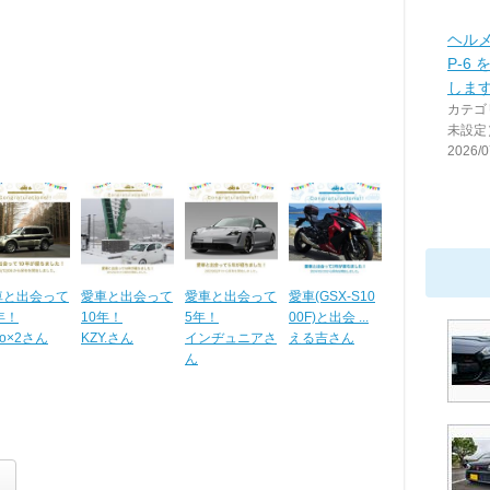
ヘルメ
P-6
しま
カテゴ
未設定
2026/0
車と出会って
愛車と出会って
愛車と出会って
愛車(GSX-S10
年！
10年！
5年！
00F)と出会 ...
mo×2さん
KZY.さん
インヂュニアさ
える吉さん
ん