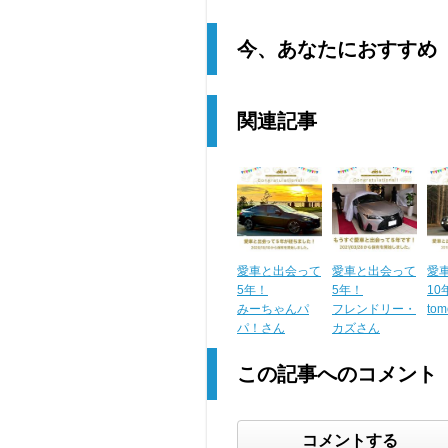
今、あなたにおすすめ
関連記事
愛車と出会って
愛車と出会って
愛
5年！
5年！
10
みーちゃんパ
フレンドリー・
to
パ！さん
カズさん
この記事へのコメント
コメントする