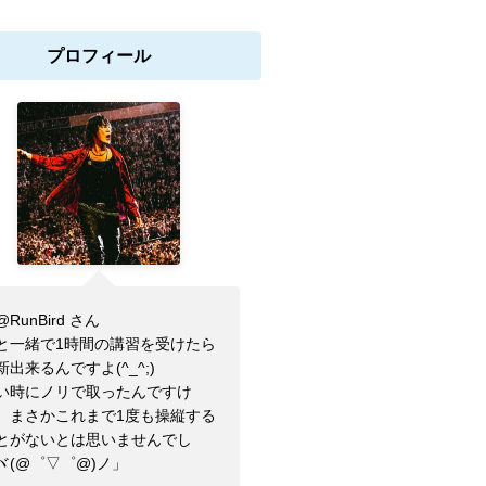
プロフィール
RunBird さん
と一緒で1時間の講習を受けたら
新出来るんですよ(^_^;)
い時にノリで取ったんですけ
、まさかこれまで1度も操縦する
とがないとは思いませんでし
ヾ(@゜▽゜@)ノ」