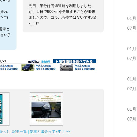
ですね
先日、半分は高速道路を利用しました
が撮れ
が、１日で900kmを走破することが出来
^*)
ましたので、コラボも夢ではないですね(
01月
-_・)?
07月
愛車と
さい(*
01月
07月
01月
07月
01月
07月
岡山へ！
| 記事一覧 |
愛車と出会って7年！ >>