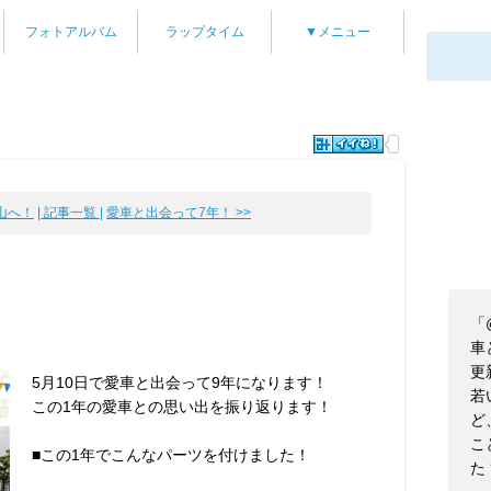
フォトアルバム
ラップタイム
▼メニュー
岡山へ！
| 記事一覧 |
愛車と出会って7年！ >>
「@
！
車
更
5月10日で愛車と出会って9年になります！
若
この1年の愛車との思い出を振り返ります！
ど
こ
■この1年でこんなパーツを付けました！
た