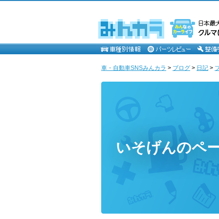
車・自動車SNSみんカラ
>
ブログ
>
日記
>
いそげんのペ