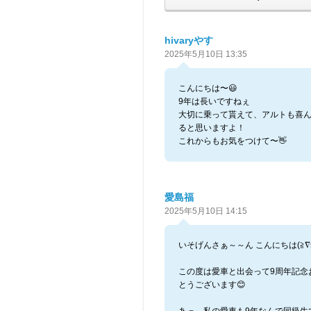
hivaryやす
2025年5月10日 13:35
こんにちは〜😃
9年は長いですねぇ
大切に乗って貰えて、アルトも喜
ると思いますよ！
これからもお気をつけて〜👋
愛島福
2025年5月10日 14:15
いそげんさぁ～～ん こんにちは(≧∇≦
この度は愛車と出会って9周年記念
とうございます😊