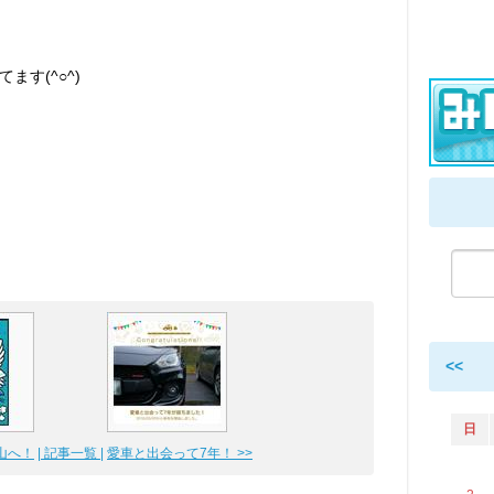
ます(^○^)
<<
日
岡山へ！
| 記事一覧 |
愛車と出会って7年！ >>