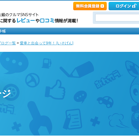
ブログ一覧
>
愛車と出会って9年！ [いそげん]
ージ