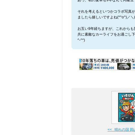
あっ、私の愛車も9年なんで同級生
それを考えるといつかコラボ写真
ましたら嬉しいですよね(*^o^)／＼(^-
お互い9年経ちますが、これからも
共に素敵なカーライフをお過ごし下
^-^*)
<< 晴れの国 