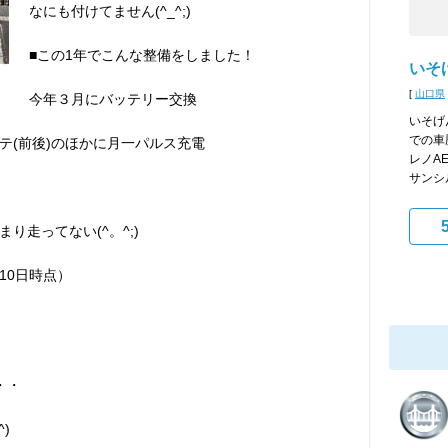
なにも付けてません(^_^;)
■この1年でこんな整備をしました！
いそ
[
山口県
今年３月にバッテリー交換
いそげ
での車
テ(前後)のほかに月一パルス充電
レノA
サンシル
り走ってない(^。^;)
月10日時点）
・・
)