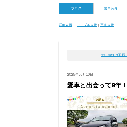
ブログ
愛車紹介
詳細表示
｜
シンプル表示
｜
写真表示
<< 晴れの国 
2025年05月10日
愛車と出会って9年