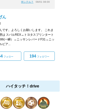
何シテル？
08/01 08:00
げん
]
んです。よろしくお願いします。 これま
歴は スバルREX→トヨタスプリンタート
E86(一瞬）→ニッサンレパードF31→ニッ
ビア...
54
194
フォロー
フォロワー
ハイタッチ！drive