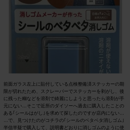
前面ガラス左上に貼付している点検整備済ステッカーの期
限が切れたため、スクレーパーでステッカーを剥がし、後
に残った糊などを溶剤で綺麗にしようと思ったら溶剤が手
元にない…そこで近所のダイソーへ過去に購入したことの
ある｢シールはがし｣を求めて探したのですが店内にない…
…で、見つけたのがコチラの｢シールのベタベタ消しゴム｣
半信半疑で購入して、説明書どおりに消しゴムのように使