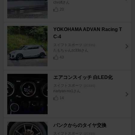
chroftさん
20
YOKOHAMA ADVAN Racing T
C-4
スイフトスポーツ
[ZC33S]
たもちゃんzc33sさん
43
エアコンスイッチ 白LED化
スイフトスポーツ
[ZC33S]
nariyan-no1さん
14
パンクからのタイヤ交換
スイフトスポーツ
[ZC33S]