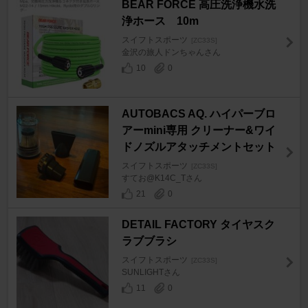
BEAR FORCE 高圧洗浄機水洗
浄ホース 10m
スイフトスポーツ
[ZC33S]
金沢の旅人ドンちゃんさん
10
0
AUTOBACS AQ. ハイパーブロ
アーmini専用 クリーナー&ワイ
ドノズルアタッチメントセット
スイフトスポーツ
[ZC33S]
すてお@K14C_Tさん
21
0
DETAIL FACTORY タイヤスク
ラブブラシ
スイフトスポーツ
[ZC33S]
SUNLIGHTさん
11
0