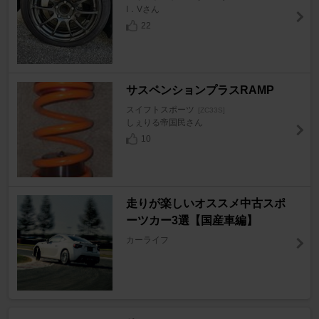
I．Vさん
22
サスペンションプラスRAMP
スイフトスポーツ
[ZC33S]
しぇりる帝国民さん
10
走りが楽しいオススメ中古スポ
ーツカー3選【国産車編】
カーライフ