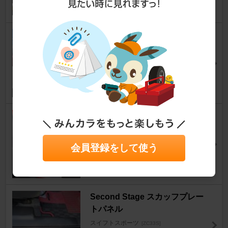
エアめがねさん
23
スズキ(純正) DIY シボなし塗装
アンダースポイラー？
スイフトスポーツ
[ZC33S]
T@keさん
17
ダイソー クッションテープ
スイフトスポーツ
[ZC33S]
カズーアさん
会員登録をして使う
19
Second Stage スカッフプレー
トパネル
スイフトスポーツ
[ZC33S]