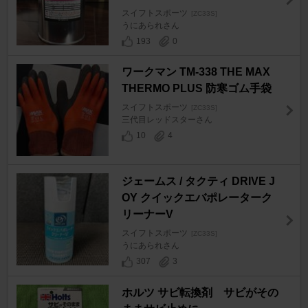
スイフトスポーツ
[ZC33S]
うにあられさん
193
0
ワークマン TM-338 THE MAX
THERMO PLUS 防寒ゴム手袋
スイフトスポーツ
[ZC33S]
三代目レッドスターさん
10
4
ジェームス / タクティ DRIVE J
OY クイックエバポレーターク
リーナーV
スイフトスポーツ
[ZC33S]
うにあられさん
307
3
ホルツ サビ転換剤 サビがその