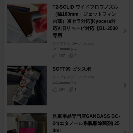
T2-SOLID ワイドブロワノズル
（幅180mm・ジェットフィン
内蔵）京セラ対応(Kyocera対
応)/ 旧リョービ対応【BL-3500
専用
スイフトスポーツ
[ZC33S]
zx11momoさん
207
0
SOFT99 ピタスポ
スイフトスポーツ
[ZC33S]
zx11momoさん
284
1
洗車用品専門店GANBASS BC-
24(エタノール系脱脂除菌剤) 25
0ml