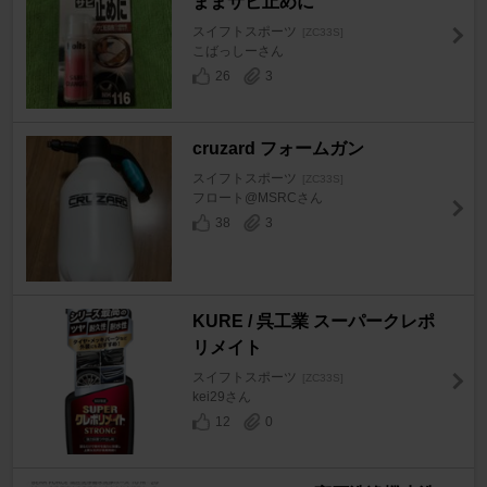
ままサビ止めに
スイフトスポーツ
[ZC33S]
こばっしーさん
26
3
cruzard フォームガン
スイフトスポーツ
[ZC33S]
フロート@MSRCさん
38
3
KURE / 呉工業 スーパークレポ
リメイト
スイフトスポーツ
[ZC33S]
kei29さん
12
0