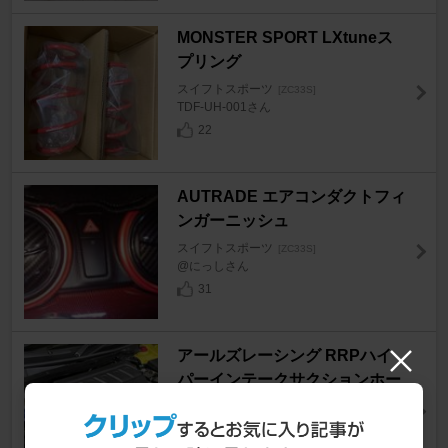
MONSTER SPORT LXtuneス
プリング
スイフトスポーツ
[ZC33S]
TDF-UH-001さん
22
AUTRADE エアコンダクトフィ
ンガーニッシュ
スイフトスポーツ
[ZC33S]
@にっしさん
31
アールズレーシング RRPハイ
パーインテークサクションホー
ス
スイフトスポーツ
[ZC33S]