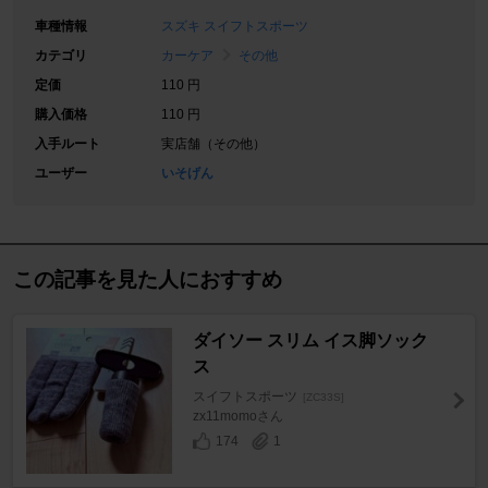
車種情報
スズキ スイフトスポーツ
カテゴリ
カーケア
その他
定価
110 円
購入価格
110 円
入手ルート
実店舗（その他）
ユーザー
いそげん
この記事を見た人におすすめ
ダイソー スリム イス脚ソック
ス
スイフトスポーツ
[ZC33S]
zx11momoさん
174
1