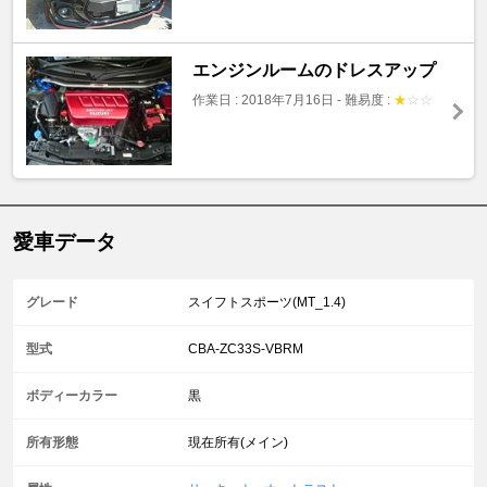
エンジンルームのドレスアップ
作業日 : 2018年7月16日
-
難易度 :
★
☆
☆
愛車データ
グレード
スイフトスポーツ(MT_1.4)
型式
CBA-ZC33S-VBRM
ボディーカラー
黒
所有形態
現在所有(メイン)