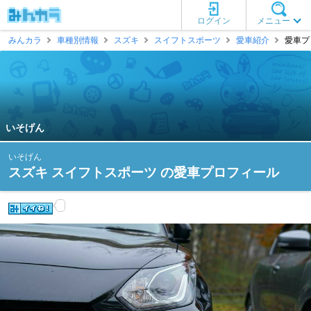
ログイン
メニュー
みんカラ
車種別情報
スズキ
スイフトスポーツ
愛車紹介
愛車プ
いそげん
いそげん
スズキ スイフトスポーツ の愛車プロフィール