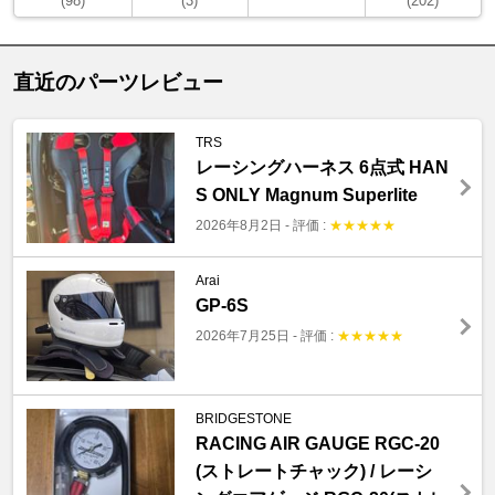
(98)
(3)
(202)
直近のパーツレビュー
TRS
レーシングハーネス 6点式 HAN
S ONLY Magnum Superlite
2026年8月2日
-
評価 :
★
★
★
★
★
Arai
GP-6S
2026年7月25日
-
評価 :
★
★
★
★
★
BRIDGESTONE
RACING AIR GAUGE RGC-20
(ストレートチャック) / レーシ