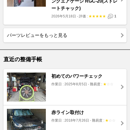
ングエアゲージ RGC-20(ストレ
ートチャック)
2026年5月18日
-
評価 :
★
★
★
★
★
1
パーツレビューをもっと見る
直近の整備手帳
初めてのパワーチェック
作業日 : 2025年8月5日
-
難易度 :
★
☆
☆
赤ライン取付け
作業日 : 2018年7月26日
-
難易度 :
★
☆
☆