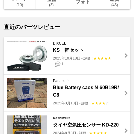
フォト
(19)
(3)
(45)
直近のパーツレビュー
DIXCEL
KS 軽セット
2025年10月18日
-
評価 :
★
★
★
★
★
1
Panasonic
Blue Battery caos N-60B19R/
C8
2025年3月13日
-
評価 :
★
★
★
★
☆
Kashimura
タイヤ空気圧センサー KD-220
2024年8月3日
-
評価 :
★
★
★
★
★