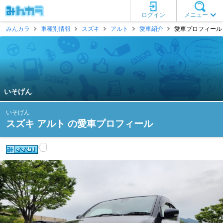
ログイン
メニュー
みんカラ
車種別情報
スズキ
アルト
愛車紹介
愛車プロフィール 
いそげん
いそげん
スズキ アルト の愛車プロフィール