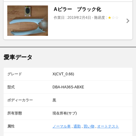
Aピラー ブラック化
作業日 : 2019年2月4日
-
難易度 :
★
☆
☆
愛車データ
グレード
X(CVT_0.66)
型式
DBA-HA36S-ABXE
ボディーカラー
黒
所有形態
現在所有(サブ)
属性
ノーマル車
,
通勤
,
買い物
,
オートテスト