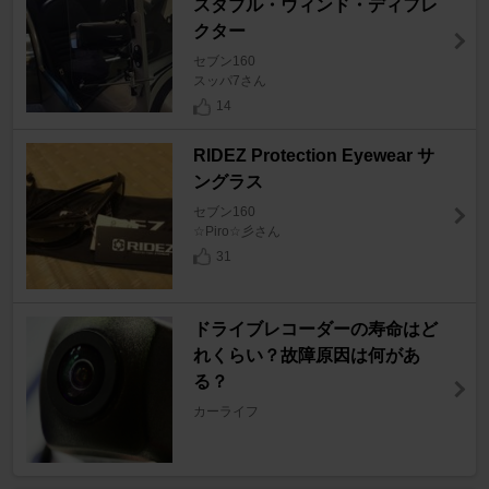
スタブル・ウィンド・ディフレ
クター
セブン160
スッパ7さん
14
RIDEZ Protection Eyewear サ
ングラス
セブン160
☆Piro☆彡さん
31
ドライブレコーダーの寿命はど
れくらい？故障原因は何があ
る？
カーライフ