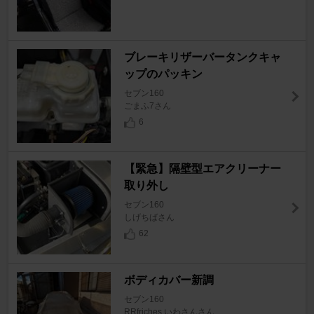
ブレーキリザーバータンクキャ
ップのパッキン
セブン160
ごまふ7さん
6
【緊急】隔壁型エアクリーナー
取り外し
セブン160
しげちばさん
62
ボディカバー新調
セブン160
RRfriches いわさんさん