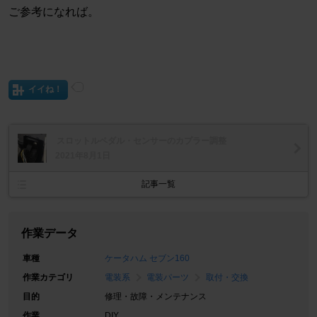
ご参考になれば。
イイね！
スロットルペダル・センサーのカプラー調整
2021年8月1日
記事一覧
作業データ
車種
ケータハム セブン160
作業カテゴリ
電装系
電装パーツ
取付・交換
目的
修理・故障・メンテナンス
作業
DIY