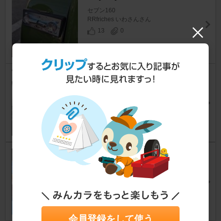
セブン160
RRfriches いわさんさん
13
0
燃料ポンプリレー交換
セブン160
ぷれたさん
6
0
ヒューズ換装
セブン160
RRfriches いわさんさん
21
2
会員登録をして使う