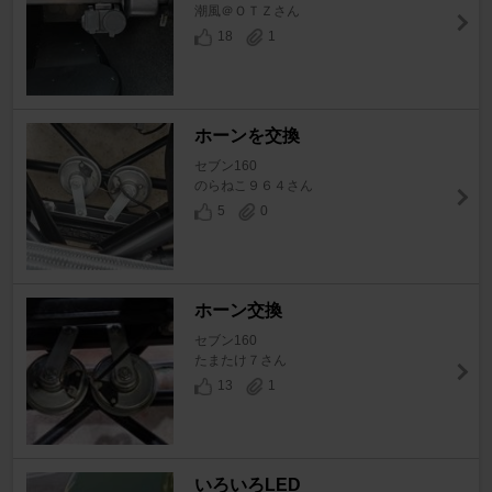
潮風＠ＯＴＺさん
18
1
ホーンを交換
セブン160
のらねこ９６４さん
5
0
ホーン交換
セブン160
たまたけ７さん
13
1
いろいろLED