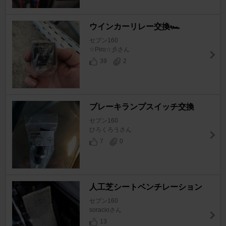
ウインカーリレー交換🏎
セブン160
☆Piro☆彡さん
39
2
ブレーキランプスイッチ交換
セブン160
ひろくろうさん
7
0
人工芝シートベンチレーション
セブン160
soracioさん
13