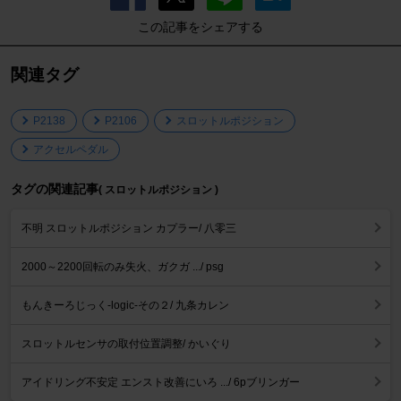
この記事をシェアする
関連タグ
P2138
P2106
スロットルポジション
アクセルペダル
タグの関連記事
( スロットルポジション )
不明 スロットルポジション カプラー/ 八零三
2000～2200回転のみ失火、ガクガ .../ psg
もんきーろじっく-logic-その２/ 九条カレン
スロットルセンサの取付位置調整/ かいぐり
アイドリング不安定 エンスト改善にいろ .../ 6pブリンガー