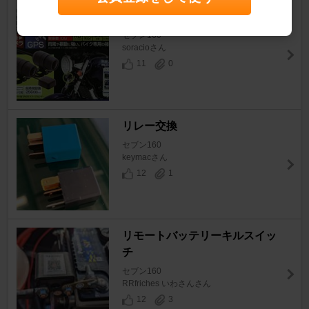
ドラレコ装着
セブン160
soracioさん
11
0
リレー交換
セブン160
keymacさん
12
1
リモートバッテリーキルスイッ
チ
セブン160
RRfriches いわさんさん
12
3