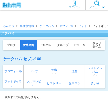
ログイン
メニュー
みんカラ
車種別情報
ケータハム
セブン160
フォト
フォトギャラ
ハチペイ
ラップ
ブログ
愛車紹介
アルバム
グループ
ヒストリ
タイム
ケータハム セブン160
フォトアル
整備
プロフィール
パーツ
燃費
バム
(1)
(1)
フォトギャラ
クルマレビ
ヒストリー
愛車ログ
買い物
リー
ュー
該当する投稿はありません。