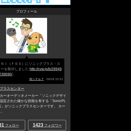
プロフィール
ＩＮＩ（Ｆ６５）にソニックプラス・ス
カーを取付しました
http://cvw.jp/b/28949
238690/
」
何シテル？
08/09 20:51
プラスセンター
カーオーディオメーカー「ソニックデザイ
認定された確かな技能を有する「SonicPL
店」がソニックプラスセンターです。 カー
.
31
1423
フォロー
フォロワー