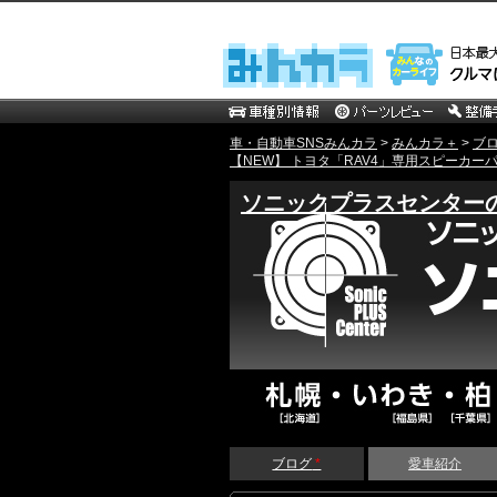
車・自動車SNSみんカラ
>
みんカラ＋
>
ブ
【NEW】 トヨタ「RAV4」専用スピーカー
ソニックプラスセンター
ブログ
*
愛車紹介