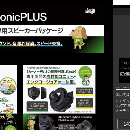
「Ｍ
ピー
07/49
ソニック
国内高級
ン」から
US専門
オーディ..
14