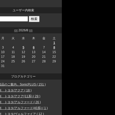
ユーザー内検索
<<
2026/8
>>
月
火
水
木
金
土
1
3
4
5
6
7
8
10
11
12
13
14
15
17
18
19
20
21
22
24
25
26
27
28
29
31
ブログカテゴリー
品のご案内」SonicPLUS ( 151 )
 トヨタ/アクア ( 18 )
 トヨタ/アクア(11系) ( 29 )
 トヨタ/アルファード ( 26 )
 トヨタ/アルファード(40系) ( 1 )
 トヨタ/ヴェルファイア ( 12 )