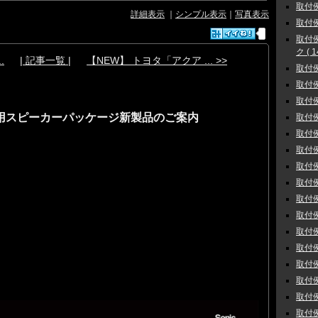
取付例
詳細表示
｜
シンプル表示
｜
写真表示
取付例
取付
ク ( 1
.
| 記事一覧 |
【NEW】 トヨタ「アクア ... >>
取付例
取付例 
取付例
」専用スピーカーパッケージ新製品のご案内
取付例
取付例
取付例
取付例
取付例
取付例
取付例
取付例
取付例
取付例
取付例
取付例
取付例