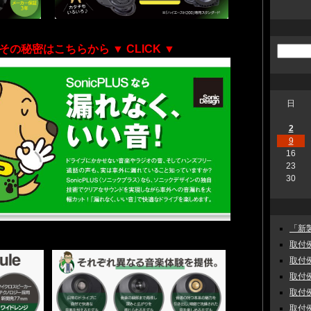
その秘密はこちらから
▼ CLICK ▼
日
2
9
16
23
30
「新製
取付例
取付例
取付例
取付例
取付例