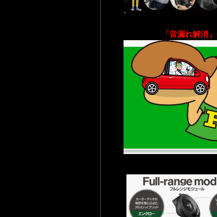
「音漏れ解消」