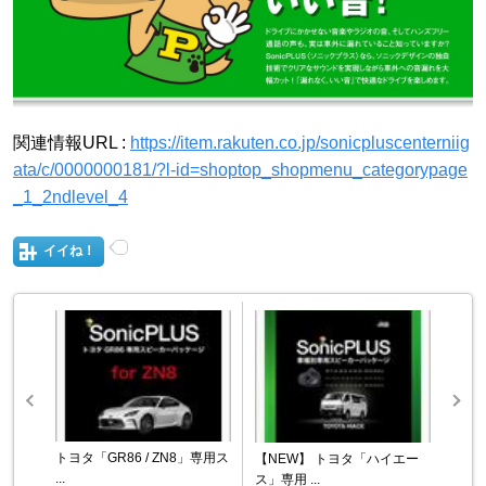
関連情報URL :
https://item.rakuten.co.jp/sonicpluscenterniig
ata/c/0000000181/?l-id=shoptop_shopmenu_categorypage
_1_2ndlevel_4
イイね！
トヨタ「GR86 / ZN8」専用ス
【NEW】 トヨタ「ハイエー
...
ス」専用 ...