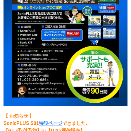
【 お知らせ 】
SonicPLUS S01
特設ページ
できました。
【PIT×取付予約】or【DIY×通信販売】