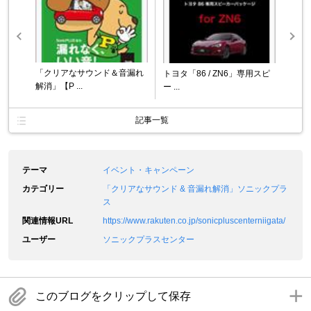
「クリアなサウンド＆音漏れ
トヨタ「86 / ZN6」専用スピ
解消」【P ...
ー ...
記事一覧
テーマ
イベント・キャンペーン
カテゴリー
「クリアなサウンド & 音漏れ解消」ソニックプラ
ス
関連情報URL
https://www.rakuten.co.jp/sonicpluscenterniigata/
ユーザー
ソニックプラスセンター
このブログをクリップして保存