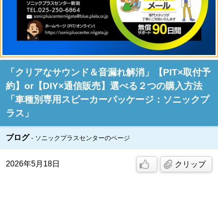
「クリアなサウンド＆音漏れ解消」【PIT×取付予
約】or【DIY×通信販売】選べる２つの購入方法
「車種別専用スピーカーパッケージ：ソニックプ
ラス」
ブログ
ソニックプラスセンターのページ
2026年5月18日
クリップ