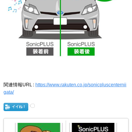
関連情報URL :
https://www.rakuten.co.jp/sonicpluscenternii
gata/
イイね！