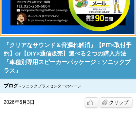
「クリアなサウンド＆音漏れ解消」【PIT×取付予
約】or【DIY×通信販売】選べる２つの購入方法
「車種別専用スピーカーパッケージ：ソニックプ
ラス」
ブログ
ソニックプラスセンターのページ
2026年6月3日
クリップ