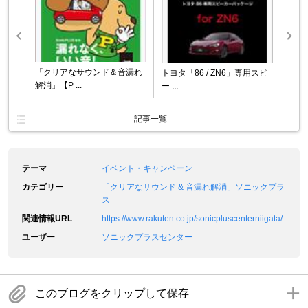
「クリアなサウンド＆音漏れ
トヨタ「86 / ZN6」専用スピ
解消」【P ...
ー ...
記事一覧
テーマ
イベント・キャンペーン
カテゴリー
「クリアなサウンド & 音漏れ解消」ソニックプラ
ス
関連情報URL
https://www.rakuten.co.jp/sonicpluscenterniigata/
ユーザー
ソニックプラスセンター
このブログをクリップして保存