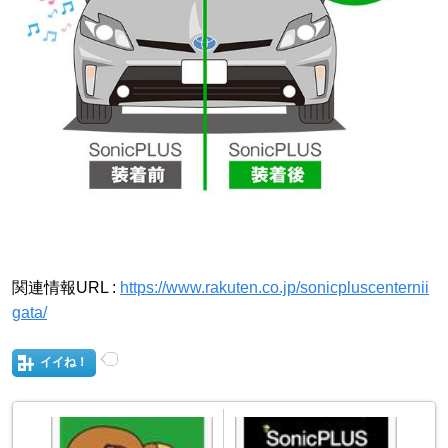
関連情報URL :
https://www.rakuten.co.jp/sonicpluscenternii
gata/
イイね！