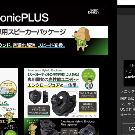
「【N
スピ
w.jp/
ソニック
国内高級
ン」から
US専門
オーディ..
14