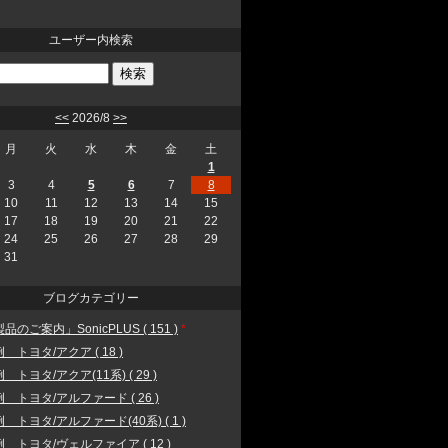
ユーザー内検索
<<
2026/8
>>
月
火
水
木
金
土
1
3
4
5
6
7
8
10
11
12
13
14
15
17
18
19
20
21
22
24
25
26
27
28
29
31
ブログカテゴリー
品のご案内」SonicPLUS ( 151 )
*
 トヨタ/アクア ( 18 )
 トヨタ/アクア(11系) ( 29 )
 トヨタ/アルファード ( 26 )
 トヨタ/アルファード(40系) ( 1 )
 トヨタ/ヴェルファイア ( 12 )