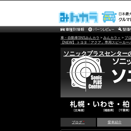
車・自動車SNSみんカラ
>
みんカラ＋
>
ブ
【NEW】 トヨタ「アクア」専用スピーカー
ソニックプラスセンター
ブログ
*
愛車紹介