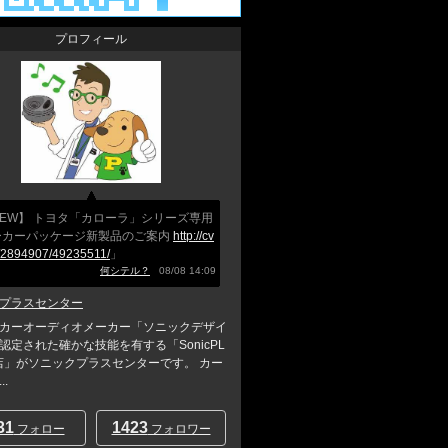
プロフィール
EW】 トヨタ「カローラ」シリーズ専用
ーカーパッケージ新製品のご案内
http://cv
b/2894907/49235511/
」
何シテル？
08/08 14:09
プラスセンター
カーオーディオメーカー「ソニックデザイ
認定された確かな技能を有する「SonicPL
店」がソニックプラスセンターです。 カー
.
31
1423
フォロー
フォロワー