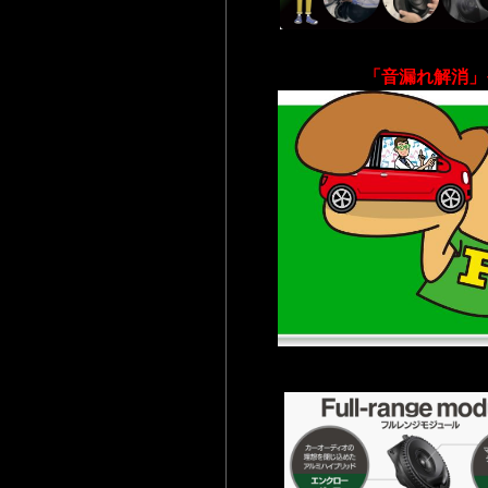
「音漏れ解消」