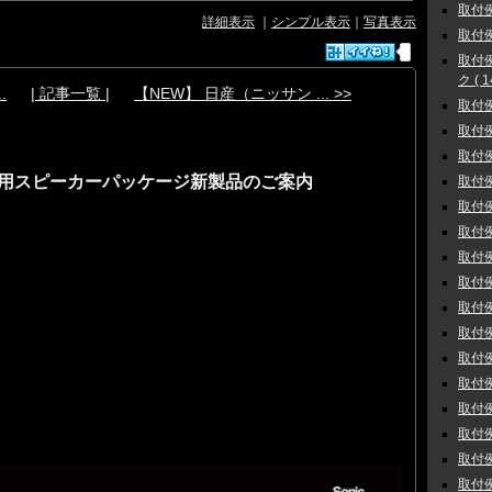
取付例
詳細表示
｜
シンプル表示
｜
写真表示
取付例
取付
ク ( 1
.
| 記事一覧 |
【NEW】 日産（ニッサン ... >>
取付例
取付例 
取付例
専用スピーカーパッケージ新製品のご案内
取付例
取付例
取付例
取付例
取付例
取付例
取付例
取付例
取付例
取付例
取付例
取付例
取付例