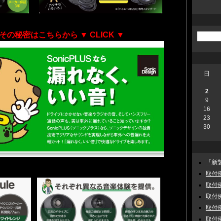
その秘密はこちらから
▼ CLICK ▼
日
2
9
16
23
30
「新製
取付例
取付例
取付例
取付例
取付例