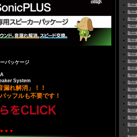
取付例
取付例
取付例
取付例
取付例
取付例
取付例
取付例 
取付例 
カーパッケージ
取付例 
UA
取付例
peaker System
取付例
 音漏れ解消」！！
取付例
バッフルも不要です！
取付例
取付例
取付例
取付例
取付例
)
 ▼▼▼
取付例