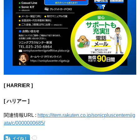
[ HARRIER ]
[ ハリアー ]
関連情報URL :
https://item.rakuten.co.jp/sonicpluscenterniig
ata/c/0000000685/
イイね！