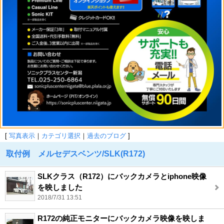
[
写真表示
｜
カテゴリ選択
｜
過去のブログ
]
取付例 メルセデスベンツ/SLK(R172)
SLKクラス（R172）にバックカメラとiphone映像
を映しました
2018/7/31 13:51
R172の純正モニターにバックカメラ映像を映しま