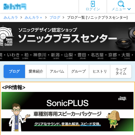
ログイン
メニュー
みんカラ
みんカラ＋
ブログ
ブログ一覧 [ソニックプラスセンター]
ラップ
ブログ
愛車紹介
アルバム
グループ
ヒストリ
タイム
<PR情報>