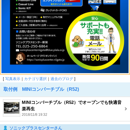
[
写真表示
｜
カテゴリ選択
｜
過去のブログ
]
取付例 MINIコンバーチブル（R52)
MINIコンバーチブル（R52）でオープンでも快適音
楽再生
2018/11/8 19:32
ソニックプラスセンターさん