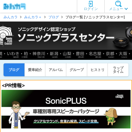
ログイン
メニュー
みんカラ
みんカラ＋
ブログ
ブログ一覧 [ソニックプラスセンター]
ラップ
ブログ
愛車紹介
アルバム
グループ
ヒストリ
タイム
<PR情報>