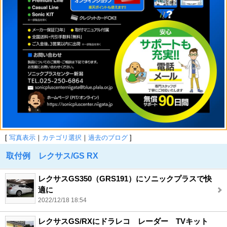
[
写真表示
｜
カテゴリ選択
｜
過去のブログ
]
取付例 レクサス/GS RX
レクサスGS350（GRS191）にソニックプラスで快
適に
2022/12/18 18:54
レクサスGS/RXにドラレコ レーダー TVキット