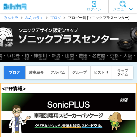
ログイン
メニュー
みんカラ
みんカラ＋
ブログ
ブログ一覧 [ソニックプラスセンター]
ラップ
ブログ
愛車紹介
アルバム
グループ
ヒストリ
タイム
<PR情報>