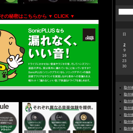
その秘密はこちらから
▼ CLICK ▼
日
2
9
16
23
30
取付例
取付例
取付例
取付例
取付例
取付例
取付例