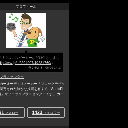
プロフィール
0プリウスにスピーカーなど取付けしまし
ttp://cvw.jp/b/2894907/49231760/
」
何シテル？
08/06 14:17
プラスセンター
カーオーディオメーカー「ソニックデザイ
認定された確かな技能を有する「SonicPL
店」がソニックプラスセンターです。 カー
.
31
1423
フォロー
フォロワー