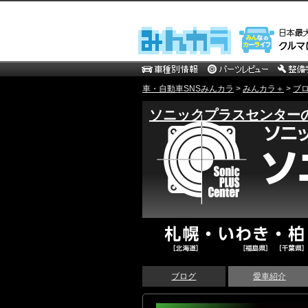
車・自動車SNSみんカラ
>
みんカラ＋
>
ブ
ソニックプラスセンター
ブログ
愛車紹介