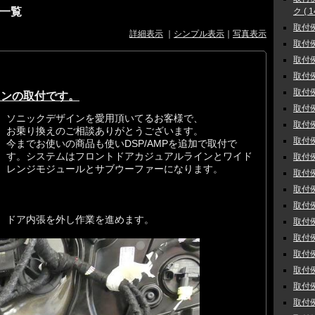
一覧
ク ( 1
取付例
詳細表示
｜
シンプル表示
｜
写真表示
取付例 
取付例
取付例
取付例
インの取付です。
取付例
ソニックデザインを愛用頂いてるお客様で、
取付例
お乗り換えのご相談ありがとうございます。
取付例
今までお使いの商品も使いDSP/AMPを追加で取付で
す。システムはフロントドアカジュアルラインとワイド
取付例
レンジモジュールとサブウーファーになります。
取付例
取付例
取付例
ドア内張を外し作業を進めます。
取付例
取付例
取付例
取付例
取付例
取付例