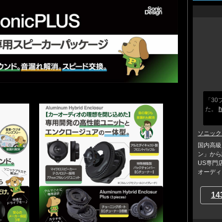
「3
た。
h
ソニック
国内高級
ン」から
US専門
オーディ..
14