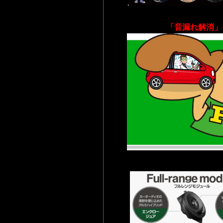
「音漏れ解消」