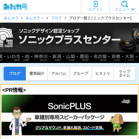
ログイン
メニュー
みんカラ
みんカラ＋
ブログ
ブログ一覧 [ソニックプラスセンター]
ラップ
ブログ
愛車紹介
アルバム
グループ
ヒストリ
タイム
<PR情報>