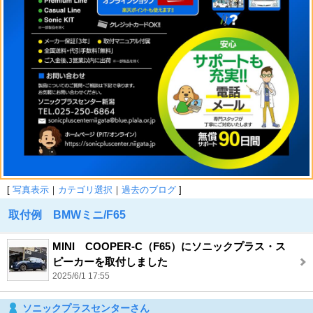
[
写真表示
｜
カテゴリ選択
｜
過去のブログ
]
取付例 BMWミニ/F65
MINI COOPER-C（F65）にソニックプラス・ス
ピーカーを取付しました
2025/6/1 17:55
ソニックプラスセンターさん