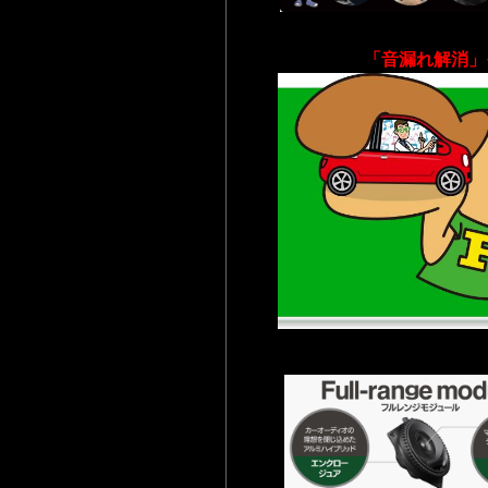
「音漏れ解消」