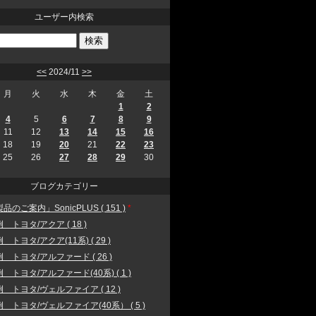
ユーザー内検索
<<
2024/11
>>
月
火
水
木
金
土
1
2
4
5
6
7
8
9
11
12
13
14
15
16
18
19
20
21
22
23
25
26
27
28
29
30
ブログカテゴリー
品のご案内」SonicPLUS ( 151 )
*
 トヨタ/アクア ( 18 )
 トヨタ/アクア(11系) ( 29 )
 トヨタ/アルファード ( 26 )
 トヨタ/アルファード(40系) ( 1 )
 トヨタ/ヴェルファイア ( 12 )
 トヨタ/ヴェルファイア(40系） ( 5 )