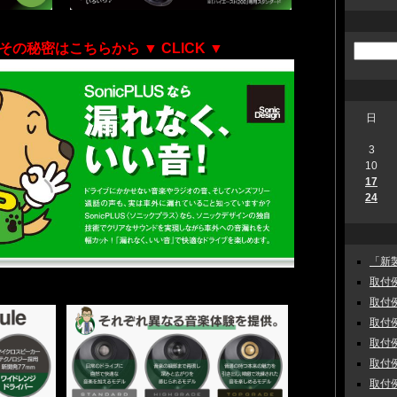
その秘密はこちらから
▼ CLICK ▼
日
3
10
17
24
「新製
取付例
取付例
取付例
取付例
取付例
取付例