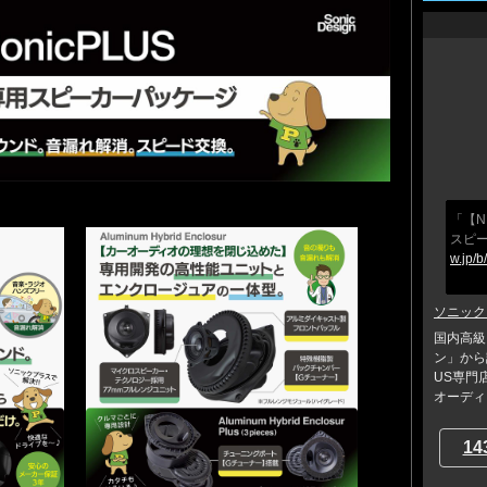
「【N
スピ
w.jp/
ソニック
国内高級
ン」から
US専門
オーディ..
14