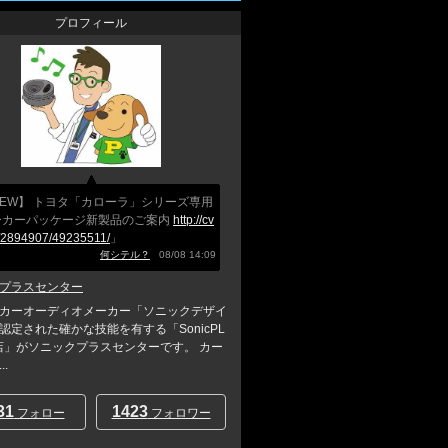
プロフィール
EW】 トヨタ「カローラ」シリーズ専用
ーカーパッケージ新製品のご案内
http://cv
b/2894907/49235511/
」
何シテル？
08/08 14:09
プラスセンター
カーオーディオメーカー「ソニックデザイ
認定された確かな技能を有する「SonicPL
店」がソニックプラスセンターです。 カー
.
31
1423
フォロー
フォロワー