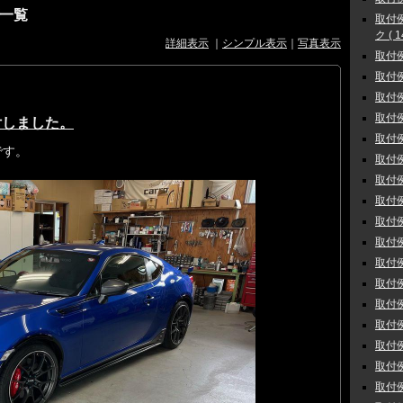
一覧
取付
ク ( 1
詳細表示
｜
シンプル表示
｜
写真表示
取付例
取付例 
取付例
取付例
付しました。
取付例
です。
取付例
取付例
取付例
取付例
取付例
取付例
取付例
取付例
取付例
取付例
取付例
取付例