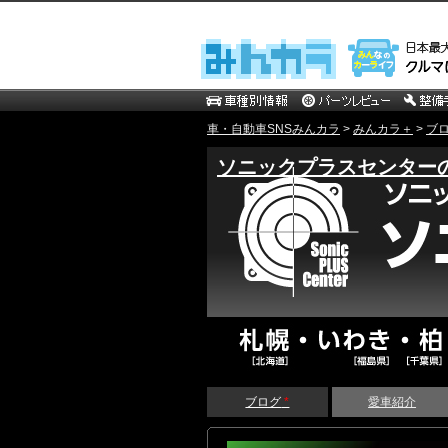
車・自動車SNSみんカラ
>
みんカラ＋
>
ブ
ソニックプラスセンター
ブログ
*
愛車紹介