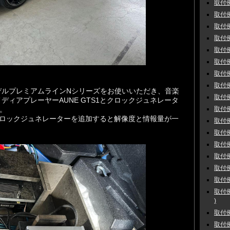
取付例
取付例
取付例
取付例
取付例
取付例
取付例 
取付例 
デルプレミアムラインNシリーズをお使いいただき、音楽
取付例 
ディアプレーヤーAUNE GTS1とクロックジュネレータ
取付例
た。
クロックジュネレーターを追加すると解像度と情報量が一
取付例
取付例
取付例
取付例
取付例
取付例
取付例
)
取付例
取付例