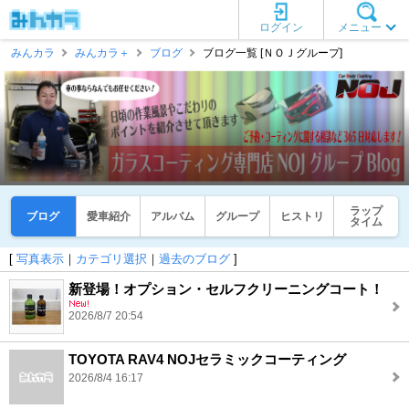
ログイン
メニュー
みんカラ
みんカラ＋
ブログ
ブログ一覧 [ＮＯＪグループ]
ラップ
ブログ
愛車紹介
アルバム
グループ
ヒストリ
タイム
[
写真表示
｜
カテゴリ選択
｜
過去のブログ
]
新登場！オプション・セルフクリーニングコート！
2026/8/7 20:54
TOYOTA RAV4 NOJセラミックコーティング
2026/8/4 16:17