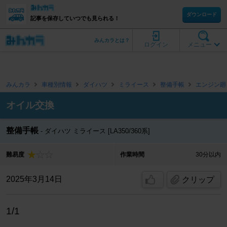
ダウンロード
記事を保存していつでも見られる！
みんカラとは？
ログイン
メニュー
みんカラ
車種別情報
ダイハツ
ミライース
整備手帳
エンジン廻
オイル交換
整備手帳
ダイハツ ミライース [LA350/360系]
難易度
作業時間
30分以内
2025年3月14日
クリップ
1/1