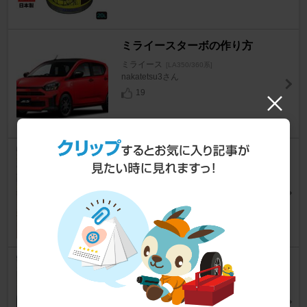
ミライースターボの作り方
ミライース
[LA350/360系]
nakatetsu3さん
19
重低音計画作業継続
ミライース
[LA350/360系]
GS300TTEさん
8
嫌～～な予感が的中
ミライース
[LA350/360系]
GS300TTEさん