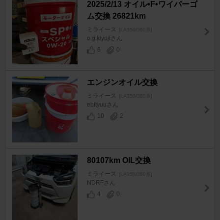
2025/2/13 オイル•F•ワイパーゴ
ム交換 26821km
ミライース
[LA350/360系]
o.g.kiyojiさん
6
0
エンジンオイル交換
ミライース
[LA350/360系]
ebityuuさん
10
2
80107km OIL交換
ミライース
[LA350/360系]
NDRFさん
4
0