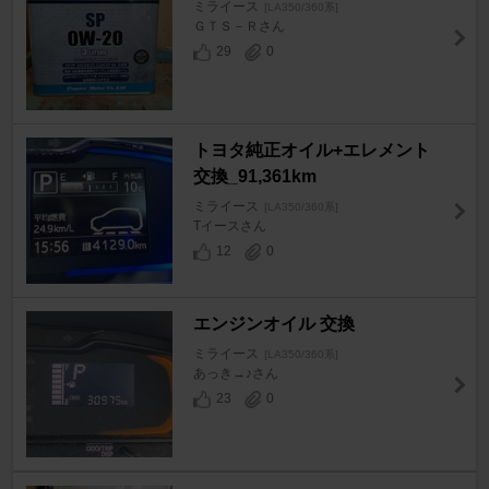
ミライース
[LA350/360系]
ＧＴＳ－Ｒさん
29
0
トヨタ純正オイル+エレメント
交換_91,361km
ミライース
[LA350/360系]
Tイースさん
12
0
エンジンオイル 交換
ミライース
[LA350/360系]
あっき→♪さん
23
0