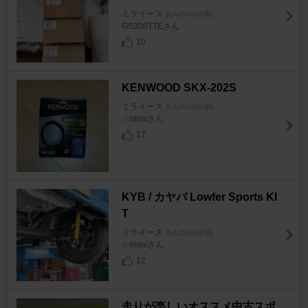
ミライース
[LA350/360系]
GS300TTEさん
10
KENWOOD SKX-202S
ミライース
[LA350/360系]
☆nishiさん
17
KYB / カヤバ Lowfer Sports KI
T
ミライース
[LA350/360系]
☆nishiさん
12
走りが楽しいオススメ中古スポ