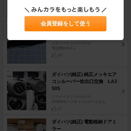
8
会員登録をして使う
LA350S アイドリングストップ
キャンセラー取り付け
ミライース
[LA350/360系]
習志野EXAさん
22
ダイハツ(純正) 純正メッキエア
コンルーバー吹出口交換 LA3
50S
ミライース
[LA350/360系]
ZVW50セーフティパッケージさん
27
ダイハツ(純正) 電動格納ドアミ
ラー